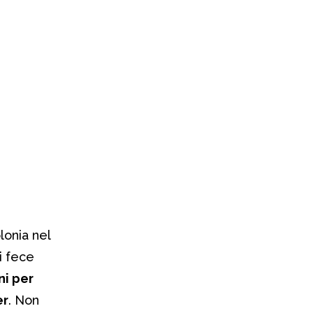
lonia nel
i fece
ni per
er
. Non