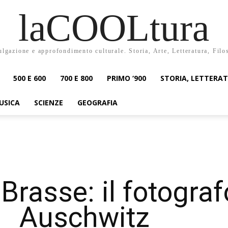
laCOOLtura
ulgazione e approfondimento culturale. Storia, Arte, Letteratura, Filo
500 E 600
700 E 800
PRIMO ‘900
STORIA, LETTERA
USICA
SCIENZE
GEOGRAFIA
rasse: il fotograf
Auschwitz