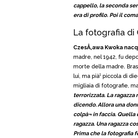
cappello, la seconda senz
era di profilo. Poi il com
La fotografia d
CzesÅ‚awa Kwoka nacque
madre, nel 1942, fu dep
morte della madre. Bras
lui, ma pià¹ piccola di d
migliaia di fotografie, 
terrorizzata. La ragazza
dicendo. Allora una don
colpà¬ in faccia. Quella
ragazza. Una ragazza cos
Prima che la fotografia f