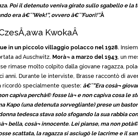
a. Poi il detenuto veniva girato sullo sgabello e la t
ando era â€˜’Wek!’’, ovvero â€˜’Fuori!’’.
Â
i CzesÅ‚awa Kwoka
Â
 in un piccolo villaggio polacco nel 1928
. Insiem
ortata ad Auschwitz.
Morà¬ a marzo del 1943
, un me
se rimase molto colpito dalla giovane ragazza, po
ieci anni. Durante le interviste, Brasse raccontò di ave
ma ricordò specialmente queste:
â€˜”Era cosà¬ giova
 non capiva perchà© fosse là¬ e non capiva cosa le s
na Kapo (una detenuta sorvegliante) prese un baston
 donna tedesca stava solo sfogando la sua rabbia con
à¬ bella, cosà¬ innocente. Lei pianse, ma non potà© 
osse scattata, la ragazza si asciugò le lacrime e il sa