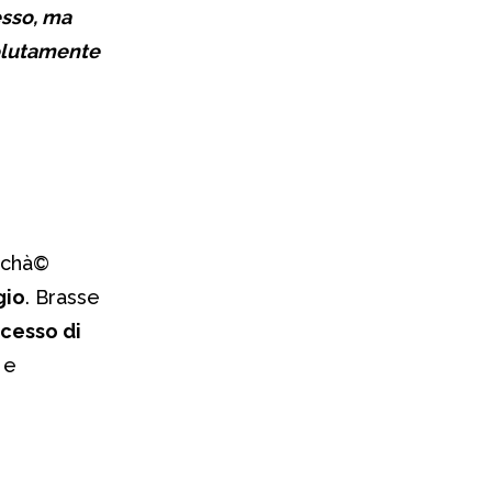
tesso, ma
solutamente
rchà©
gio
. Brasse
cesso di
 e