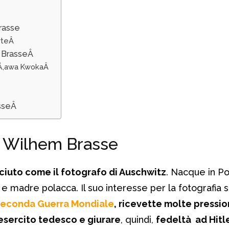
Brasse
orteÂ
m BrasseÂ
esÅ‚awa KwokaÂ
asseÂ
di Wilhem Brasse
iuto come il fotografo di Auschwitz
. Nacque in Po
 e madre polacca. Il suo interesse per la fotografia s
econda Guerra Mondiale
, ricevette molte pressio
’esercito tedesco e giurare
, quindi,
fedeltà ad Hitl