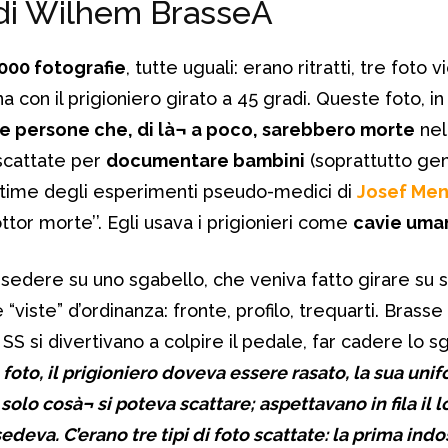
 di Wilhem Brasse
Â
0000 fotografie
, tutte uguali: erano ritratti, tre foto v
na con il prigioniero girato a 45 gradi. Queste foto, in 
le persone che, di là¬ a poco, sarebbero morte
nel
 scattate per
documentare bambini
(soprattutto gem
 vittime degli esperimenti pseudo-medici di
Josef Me
ttor morte’’. Egli usava i prigionieri come
cavie uma
 sedere su uno sgabello, che veniva fatto girare su se
 “viste” d’ordinanza: fronte, profilo, trequarti. Brass
SS si divertivano a colpire il pedale, far cadere lo sg
foto, il prigioniero doveva essere rasato, la sua uni
olo cosà¬ si poteva scattare; aspettavano in fila il lo
sedeva. C’erano tre tipi di foto scattate: la prima in