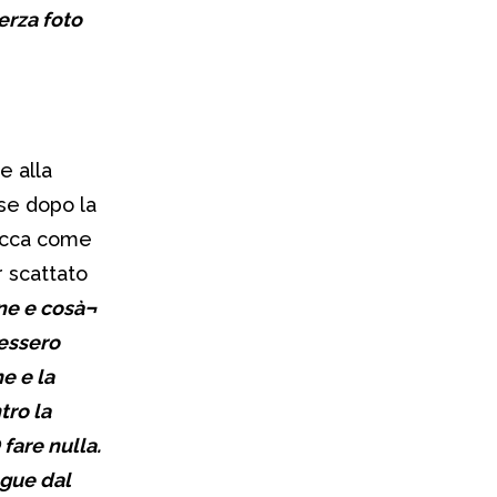
erza foto
e alla
se dopo la
lacca come
r scattato
ne e cosà¬
tessero
e e la
tro la
fare nulla.
ngue dal