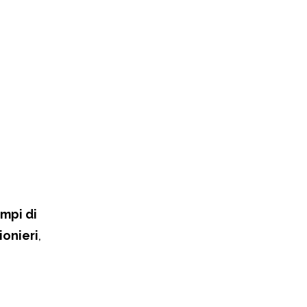
ampi di
ionieri
,