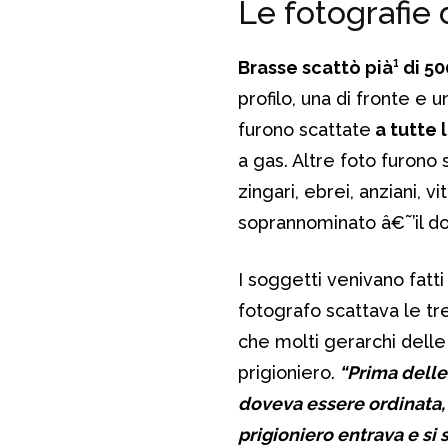
Le fotografie
Brasse scattò pià¹ di 5
profilo, una di fronte e u
furono scattate
a tutte 
a gas. Altre foto furono
zingari, ebrei, anziani,
soprannominato â€˜’il do
I soggetti venivano fatti
fotografo scattava le tre
che molti gerarchi delle 
prigioniero.
“Prima delle 
doveva essere ordinata, s
prigioniero entrava e si 