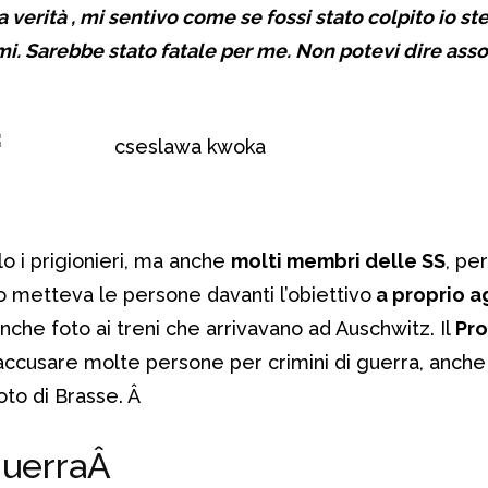
la verità , mi sentivo come se fossi stato colpito io s
i. Sarebbe stato fatale per me. Non potevi dire as
Â
o i prigionieri, ma anche
molti membri delle SS
, pe
o metteva le persone davanti l’obiettivo
a proprio a
nche foto ai treni che arrivavano ad Auschwitz. Il
Pro
accusare molte persone per crimini di guerra, anche
oto di Brasse.
Â
Guerra
Â