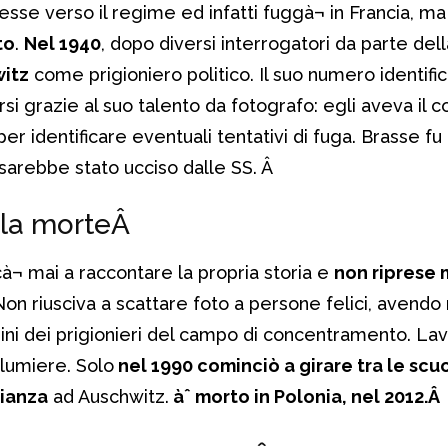
esse verso il regime ed infatti fuggà¬ in Francia, m
to
.
Nel 1940
, dopo diversi interrogatori da parte del
witz
come prigioniero politico. Il suo numero identific
arsi grazie al suo talento da fotografo: egli aveva il 
 per identificare eventuali tentativi di fuga. Brasse fu
 sarebbe stato ucciso dalle SS.
Â
 la morte
Â
à¬ mai a raccontare la propria storia e
non riprese m
Non riusciva a scattare foto a persone felici, avendo 
ni dei prigionieri del campo di concentramento. La
alumiere. Solo
nel 1990 cominciò a girare tra le scu
nianza
ad Auschwitz.
àˆ morto in Polonia, nel 2012.
Â