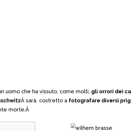
un uomo che ha vissuto, come molti,
gli orrori dei c
schwitz
Â sarà costretto a
fotografare diversi prig
nte morte.
Â