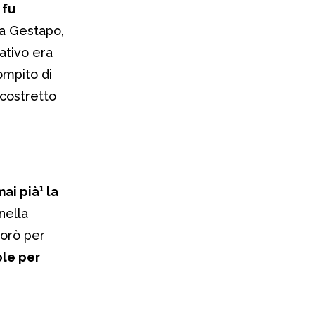
a
fu
la Gestapo,
ativo era
compito di
 costretto
ai pià¹ la
nella
vorò per
ole per