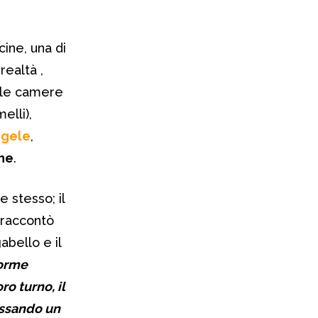
icine, una di
realtà ,
le camere
elli),
ngele
,
ne
.
 stesso; il
e raccontò
abello e il
forme
ro turno, il
dossando un