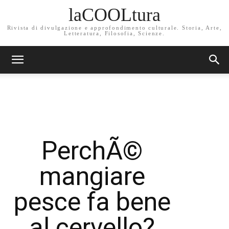
laCOOLtura
Rivista di divulgazione e approfondimento culturale. Storia, Arte,
Letteratura, Filosofia, Scienze.
PerchÃ©
mangiare
pesce fa bene
al cervello?