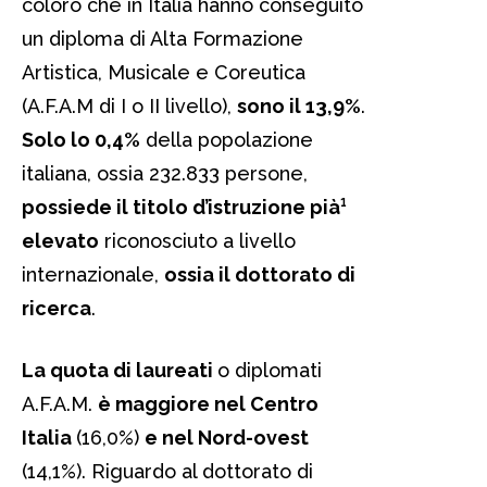
coloro che in Italia hanno conseguito
un diploma di Alta Formazione
Artistica, Musicale e Coreutica
(A.F.A.M di I o II livello),
sono il 13,9%
.
Solo lo 0,4%
della popolazione
italiana, ossia 232.833 persone,
possiede il titolo d’istruzione pià¹
elevato
riconosciuto a livello
internazionale,
ossia il dottorato di
ricerca
.
La quota di laureati
o diplomati
A.F.A.M.
è maggiore nel Centro
Italia
(16,0%)
e nel Nord-ovest
(14,1%). Riguardo al dottorato di