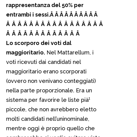
rappresentanza del 50% per
entrambi i sessi.Â Â Â Â Â Â Â Â Â
Â
Â Â Â Â Â Â Â Â Â Â Â Â Â Â Â Â Â
Â Â Â Â Â Â Â Â Â Â Â Â Â
Lo scorporo dei voti dal
maggioritario.
Nel Mattarellum, i
voti ricevuti dai candidati nel
maggioritario erano scorporati
(ovvero non venivano conteggiati)
nella parte proporzionale. Era un
sistema per favorire le liste pià¹
piccole, che non avrebbero eletto
molti candidati nell’uninominale,
mentre oggi è proprio quello che