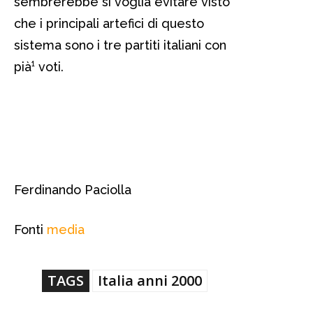
sembrerebbe si voglia evitare visto
che i principali artefici di questo
sistema sono i tre partiti italiani con
pià¹ voti.
legge elettorale, legge elettorale,
legge elettorale,Â legge elettorale,
legge elettorale, legge elettorale
Ferdinando Paciolla
Fonti
media
TAGS
Italia anni 2000