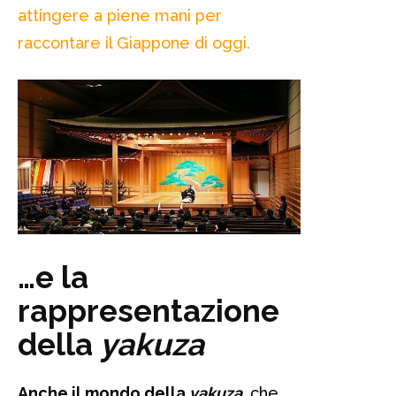
attingere a piene mani per
raccontare il Giappone di oggi.
…e la
rappresentazione
della
yakuza
Anche il mondo della
yakuza
, che