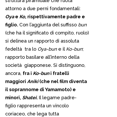
struttura piramidale che ruota
attorno a due perni fondamentali:
Oya
e
Ko
, rispettivamente padre e
figlio.
Con l’aggiunta del suffisso
bun
(che ha il significato di compito, ruolo)
si delinea un rapporto di assoluta
fedeltà tra lo
Oya-bun
e il
Ko-bun
;
rapporto basilare all’interno della
società giapponese. Si distinguono,
ancora,
fra i
Ko-bun
i fratelli
maggiori
Aniki
(che nel film diventa
il soprannome di Yamamoto) e
minori,
Shatei
.
Il legame padre-
figlio rappresenta un vincolo
coriaceo, che lega tutta