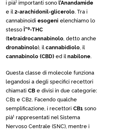
i pià¹ importanti sono
l’Anandamide
e il
2-arachidonil-glicerolo
. Tra i
cannabinoidi
esogeni
elenchiamo lo
9
stesso
Î”
-THC
(
tetraidrocannabinolo
, detto anche
dronabinolo
), il
cannabidiolo
, il
cannabinolo
(CBD)
ed il
nabilone
.
Questa classe di molecole funziona
legandosi a degli specifici recettori
chiamati
CB
e divisi in due categorie:
CB1 e CB2. Facendo qualche
semplificazione, i recettori
CB1
sono
pià¹ rappresentati nel Sistema
Nervoso Centrale (SNC), mentre i