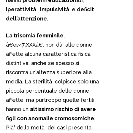
hanno
problemi educazionali
,
iperattività
,
impulsività
e
deficit
dell’attenzione
.
La trisomia femminile
,
â€œ47,XXXâ€, non dà alle donne
affette alcuna caratteristica fisica
distintiva, anche se spesso si
riscontra un’altezza superiore alla
media. La sterilità colpisce solo una
piccola percentuale delle donne
affette, ma purtroppo quelle fertili
hanno un
altissimo rischio di avere
figli con anomalie cromosomiche
.
Pià¹ della metà dei casi presenta