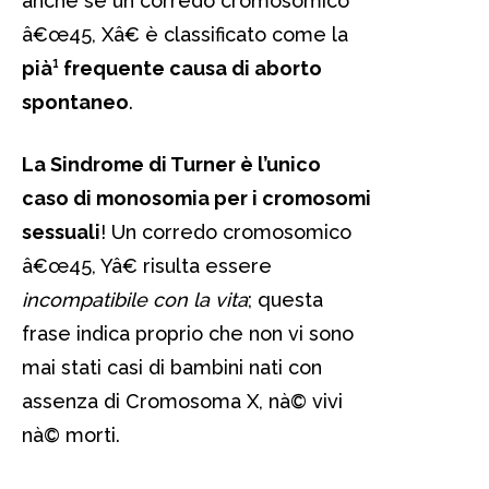
anche se un corredo cromosomico
â€œ45, Xâ€ è classificato come la
pià¹ frequente causa di aborto
spontaneo
.
La Sindrome di Turner è l’unico
caso di monosomia per i cromosomi
sessuali
! Un corredo cromosomico
â€œ45, Yâ€ risulta essere
incompatibile con la vita
; questa
frase indica proprio che non vi sono
mai stati casi di bambini nati con
assenza di Cromosoma X, nà© vivi
nà© morti.