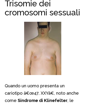
Trisomie dei
cromosomi sessuali
Quando un uomo presenta un
cariotipo â€œ47, XXYâ€, noto anche
come
Sindrome di Klinefelter
, le