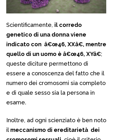
Scientificamente,
il corredo
genetico di una donna viene
indicato con â€œ46, XXâ€, mentre
quello di un uomo è â€œ46, XYâ€
;
queste diciture permettono di
essere a conoscenza del fatto che il
numero dei cromosomi sia completo
e di quale sesso sia la persona in
esame.
Inoltre, ad ogni scienziato è ben noto
il
meccanismo di ereditarietà dei
cromosomi sessuali
, cioè il criterio