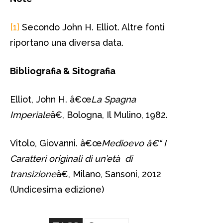
[1]
Secondo John H. Elliot. Altre fonti
riportano una diversa data.
Bibliografia & Sitografia
Elliot, John H. â€œ
La Spagna
Imperiale
â€, Bologna, Il Mulino, 1982.
Vitolo, Giovanni. â€œ
Medioevo â€“ I
Caratteri originali di un’età di
transizione
â€, Milano, Sansoni, 2012
(Undicesima edizione)