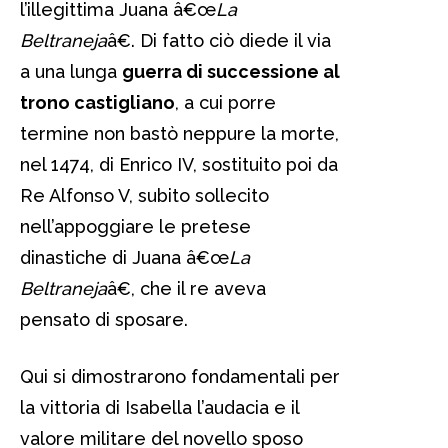
l’illegittima Juana â€œ
La
Beltraneja
â€. Di fatto ciò diede il via
a una lunga
guerra di successione al
trono castigliano
, a cui porre
termine non bastò neppure la morte,
nel 1474, di Enrico IV, sostituito poi da
Re Alfonso V, subito sollecito
nell’appoggiare le pretese
dinastiche di Juana â€œ
La
Beltraneja
â€, che il re aveva
pensato di sposare.
Qui si dimostrarono fondamentali per
la vittoria di Isabella l’audacia e il
valore militare del novello sposo