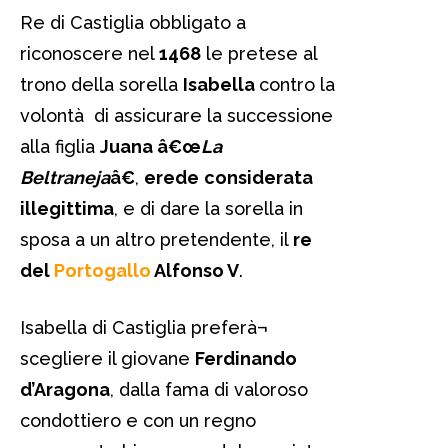
Re di Castiglia obbligato a
riconoscere nel
1468
le pretese al
trono della sorella
Isabella
contro la
volontà di assicurare la successione
alla figlia
Juana â€œ
La
Beltraneja
â€
,
erede
considerata
illegittima
, e di dare la sorella in
sposa a un altro pretendente, il
re
del
Portogallo
Alfonso V
.
Isabella di Castiglia preferà¬
scegliere il giovane
Ferdinando
d’Aragona
, dalla fama di valoroso
condottiero e con un regno