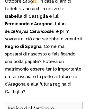
Ottobre 1469
[1]
, in casa di amici
fedeli erano uniti in nozze lei,
Isabella di Castiglia
e lui,
Ferdinando d’Aragona
, futuri
â€œ
Reyes Catòlicos
â€ e primi
sovrani di ciò che sarebbe divenuto il
Regno di Spagna
. Come mai
sposarsi di nascosto e falsificando
una bolla papale? Poteva un
matrimonio essere tanto importante
da far rischiare la pelle al futuro re
d’Aragona e alla futura regina di
Castiglia?
Indice dell'articolo