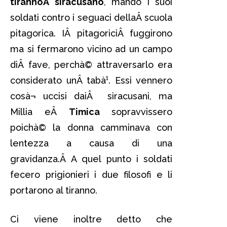
tirannoÂ siracusano
, mandò i suoi
soldati contro i seguaci dellaÂ scuola
pitagorica. IÂ pitagoriciÂ fuggirono
ma si fermarono vicino ad un campo
diÂ fave, perchà© attraversarlo era
considerato unÂ tabà¹. Essi vennero
cosà¬ uccisi daiÂ siracusani, ma
Millia eÂ
Timica
sopravvissero
poichà© la donna camminava con
lentezza a causa di una
gravidanza.Â A quel punto i soldati
fecero prigionieri i due filosofi e li
portarono al tiranno.
Ci viene inoltre detto che