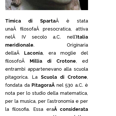
Timica di Sparta
Â è stata
unaÂ filosofaÂ presocratica, attiva
nelÂ IV secolo a.C. nell’
Italia
meridionale
. Originaria
dellaÂ
Laconia
, era moglie del
filosofoÂ
Millia di Crotone
, ed
entrambi appartenevano alla scuola
pitagorica. La
Scuola di Crotone
,
fondata da
PitagoraÂ
nel 530 a.C. è
nota per lo studio della matematica,
per la musica, per l’astronomia e per
la filosofia. Essa era
Â considerata