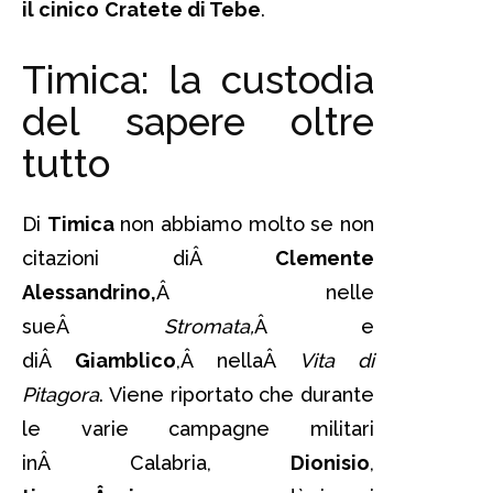
il cinico
Cratete di Tebe
.
Timica: la custodia
del sapere oltre
tutto
Di
Timica
non abbiamo molto se non
citazioni diÂ
Clemente
Alessandrino
,
Â nelle
sueÂ
Stromata,
Â e
diÂ
Giamblico
,Â nellaÂ
Vita di
Pitagora
. Viene riportato che durante
le varie campagne militari
inÂ Calabria,
Dionisio
,