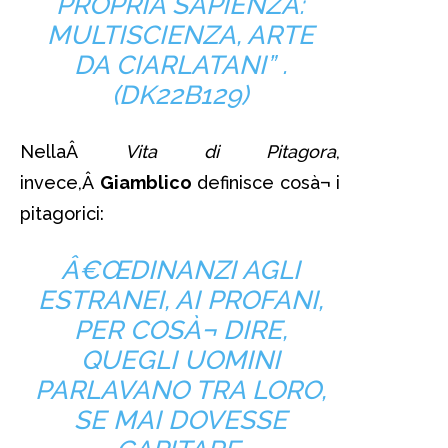
PROPRIA SAPIENZA:
MULTISCIENZA, ARTE
DA CIARLATANI” .
(DK22B129)
NellaÂ
Vita di Pitagora
,
invece,Â
Giamblico
definisce cosà¬ i
pitagorici:
Â€ŒDINANZI AGLI
ESTRANEI, AI PROFANI,
PER COSÀ¬ DIRE,
QUEGLI UOMINI
PARLAVANO TRA LORO,
SE MAI DOVESSE