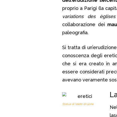
dell’erudizione seicen
proprio a Parigi (la capi
variations des èglises
collaborazione dei
mau
paleografia.
Si tratta di un’erudizion
conoscenza degli eretici
che si era creato in a
essere considerati precur
avevano veramente so
La
Statua di Valdo di Lione
Nel
las