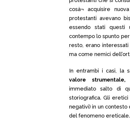
protestanti che si con
cosà¬ acquisire nuova 
protestanti avevano bi
essendo stati questi u
contempo lo spunto per 
resto, erano interessati
ma come nemici dell’orto
In entrambi i casi, la
valore strumentale
immediato salto di q
storiografica. Gli eretic
negativi) in un contest
del fenomeno ereticale.