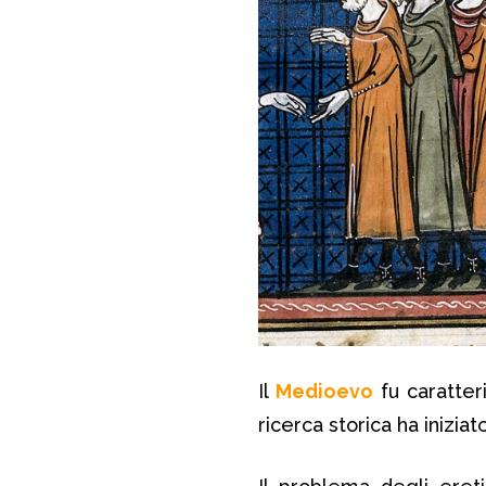
Il
Medioevo
fu caratter
ricerca storica ha iniziat