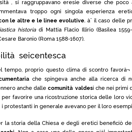
ità , si raggruppavano eresie diverse che poco 
mmentava troppo ogni singola esperienza ereti
con le altre e le linee evolutive
. àˆ il caso delle
iastica historia
di Mattia Flacio Illirio (Basilea 1559
Cesare Baronio (Roma 1588-1607).
ilità seicentesca
del tempo, proprio questo clima di scontro favorà
ocumentaria
che spingeva anche alla ricerca di nu
vennero anche dalle
comunità valdes
i che nei primi
 per favorire una ricostruzione storica delle loro vi
 i protestanti in generale avevano per il loro esempi
er la storia della Chiesa e degli eretici beneficiò d