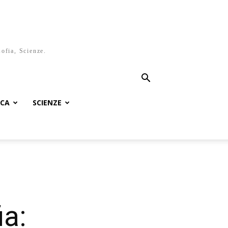
sofia, Scienze.
ICA
SCIENZE
ia: