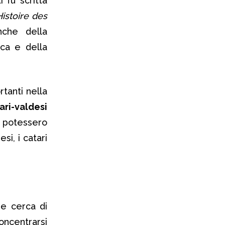
 fu scritta
Histoire des
nche della
ica e della
rtanti nella
ari-valdesi
 potessero
si, i catari
he cerca di
oncentrarsi