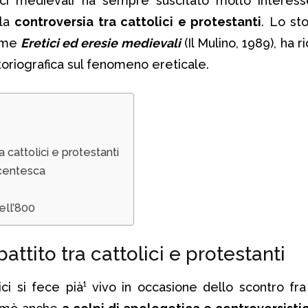
ici medievali ha sempre suscitato molto interes
lla
controversia tra cattolici e protestanti
. Lo st
lume
Eretici ed eresie medievali
(Il Mulino, 1989), ha r
storiografica sul fenomeno ereticale.
ra cattolici e protestanti
icentesca
dell’800
ibattito tra cattolici e protestanti
ici si fece pià¹ vivo in occasione dello scontro fra 