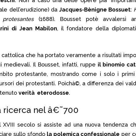
teschi
. Non a caso una delle opere pià¹ importanti
tale dell’erudizione) da
Jacques-Bènigne Bossuet
:
 protesantes
(1688). Bousset potè avvalersi a
rini di Jean Mabilon
, il fondatore della diplomat
e cattolica che ha portato veramente a risultati impo
 medievali. Il Bousset, infatti, ruppe
il binomio cat
mbito protestante, mostrando come i solo i primi
sori dei protestanti. Poichà©, a differenza dei valde
stenuto
verità eterodosse
.
 ricerca nel â€˜700
 XVIII secolo si assiste ad una nuova tendenza c
ciare sullo sfondo
la polemica confessionale
per c