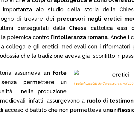
sumò anche
a colpi di apologetica e controversisti
importanza alo studio della storia della Chiesa.
sogno di trovare dei
precursori negli eretici me
ltimi perseguitati dalla Chiesa cattolica essi o
la polemica contro l’
intolleranza romana
. Anche i c
 a collegare gli eretici medievali con i riformatori 
dossia che la tradizione aveva già sconfitto in pass
 storia assumeva
un forte
,
senza permettere un
I
catari
cacciati da Carcassonne nel 120
ualità nella produzione
i medievali, infatti, assurgevano a
ruolo di testimon
o di acceso dibattito che non permetteva
una rifless