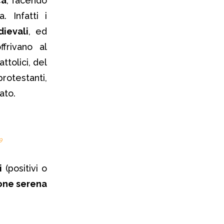
ca
, facendo
 Infatti i
dievali
, ed
ffrivano al
attolici, del
protestanti,
ato.
9
i
(positivi o
ione serena