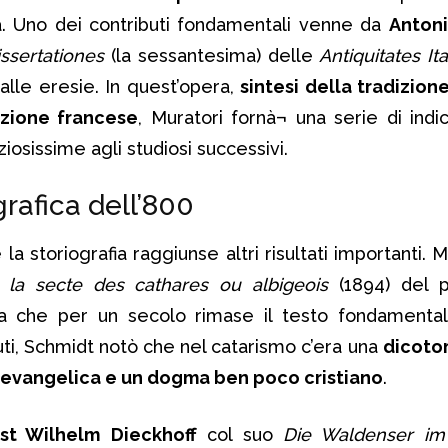
a. Uno dei contributi fondamentali venne da
Antoni
issertationes
(la sessantesima) delle
Antiquitates It
alle eresie. In quest’opera,
sintesi della tradizione
izione francese
, Muratori fornà¬ una serie di indic
ziosissime agli studiosi successivi.
grafica dell’800
a storiografia raggiunse altri risultati importanti. M
la secte des cathares ou albigeois
(1894) del p
a che per un secolo rimase il testo fondamental
buti, Schmidt notò che nel catarismo c’era una
dicoto
evangelica e un dogma ben poco cristiano
.
st Wilhelm
Dieckhoff
col suo
Die Waldenser im 