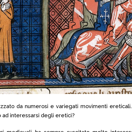
izzato da numerosi e variegati movimenti ereticali
o ad interessarsi degli eretici?