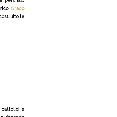
se perchà©
orico
Grado
icostruito le
cattolici e