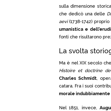
sulla dimensione storic
che dedicò una delle
D
aevi
(1738-1742) proprio 
umanistica e dell’erud
fonti che risultarono pre
La svolta storio
Ma è nel XIX secolo che l
Histoire
et doctrine de 
Charles Schmidt
, oper
catara. Fra i suoi contri
morale indubbiamente 
Nel 1851, invece,
Augu