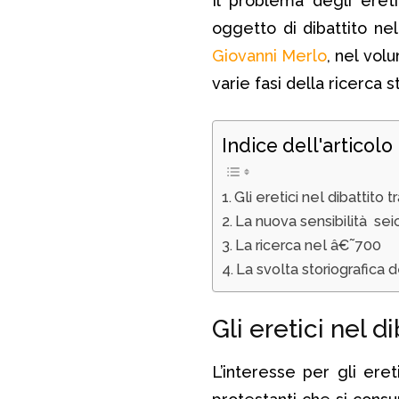
Il problema degli eret
oggetto di dibattito ne
Giovanni Merlo
, nel vo
varie fasi della ricerca 
Indice dell'articolo
Gli eretici nel dibattito t
La nuova sensibilità se
La ricerca nel â€˜700
La svolta storiografica 
Gli eretici nel d
L’interesse per gli eret