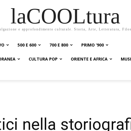
laCOOLtura
ulgazione e approfondimento culturale. Storia, Arte, Letteratura, Filo
VO
500 E 600
700 E 800
PRIMO ‘900
PORANEA
CULTURA POP
ORIENTE E AFRICA
MUS
tici nella storiograf