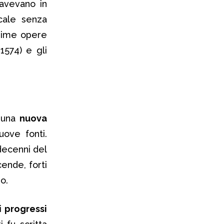
avevano in
cale senza
 prime opere
-1574) e gli
¬ una
nuova
ove fonti.
 decenni del
cende, forti
o.
ei
progressi