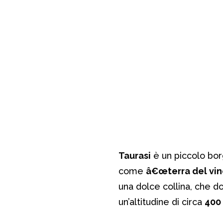
Taurasi
è un piccolo bor
come
â€œterra del vin
una dolce collina, che d
un’altitudine di circa
400