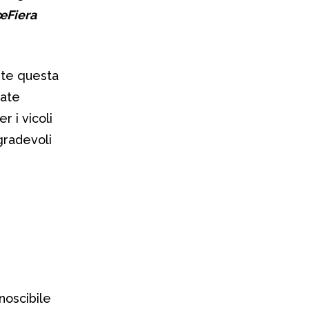
Fiera
nte questa
mate
r i vicoli
gradevoli
noscibile