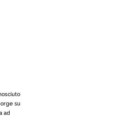
nosciuto
sorge su
a ad