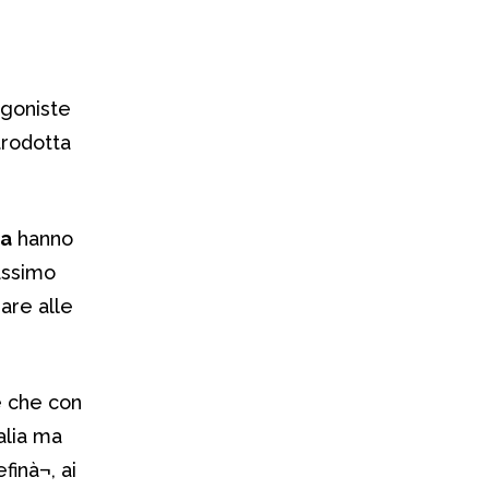
agoniste
trodotta
na
hanno
massimo
sare alle
e che con
talia ma
finà¬, ai