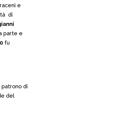
araceni e
età di
ianni
a parte e
0
fu
patrono di
de del