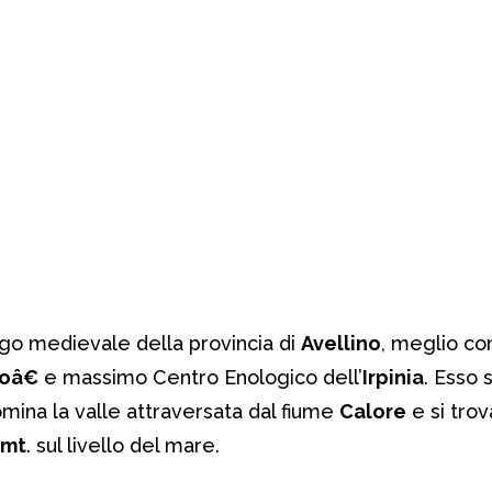
go medievale della provincia di
Avellino
, meglio co
oâ€
e massimo Centro Enologico dell’
Irpinia
. Esso 
omina la valle attraversata dal fiume
Calore
e si trov
 mt
. sul livello del mare.