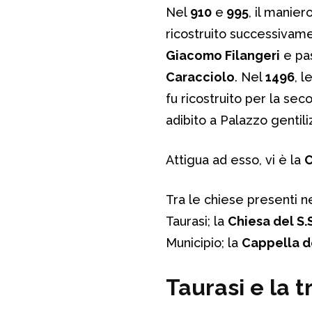
Nel
910
e
995
, il manie
ricostruito successivam
Giacomo Filangeri
e pa
Caracciolo
. Nel
1496
, l
fu ricostruito per la se
adibito a Palazzo gentiliz
Attigua ad esso, vi è la
C
Tra le chiese presenti n
Taurasi; la
Chiesa del S.
Municipio; la
Cappella d
Taurasi e la t