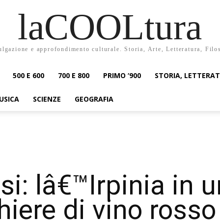
laCOOLtura
ulgazione e approfondimento culturale. Storia, Arte, Letteratura, Filo
500 E 600
700 E 800
PRIMO ‘900
STORIA, LETTERA
USICA
SCIENZE
GEOGRAFIA
si: lâ€™Irpinia in u
hiere di vino rosso