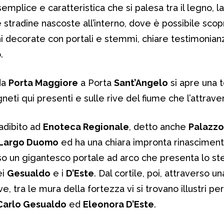
mplice e caratteristica che si palesa tra il legno, la 
te stradine nascoste all’interno, dove è possibile scop
oni decorate con portali e stemmi, chiare testimonian
.
da
Porta Maggiore
a Porta
Sant’Angelo
si apre una 
gneti qui presenti e sulle rive del fiume che l’attrave
 adibito ad
Enoteca Regionale
, detto anche
Palazzo
Largo Duomo
ed ha una chiara impronta rinasciment
so un gigantesco portale ad arco che presenta lo 
ei
Gesualdo
e i
D’Este
. Dal cortile, poi, attraverso un
ve, tra le mura della fortezza vi si trovano illustri p
Carlo Gesualdo
ed
Eleonora D’Este
.