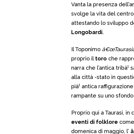
Vanta la presenza dell’a
svolge la vita del centro
attestando lo sviluppo d
Longobardi
.
Il Toponimo
â€œTaurasiâ
proprio il
toro
che rappre
narra che l’antica tribà¹ 
alla città -stato in qu
pià¹ antica raffigurazione
rampante su uno sfondo
Proprio qui a Taurasi, i
eventi di folklore
come
domenica di maggio, l’
â