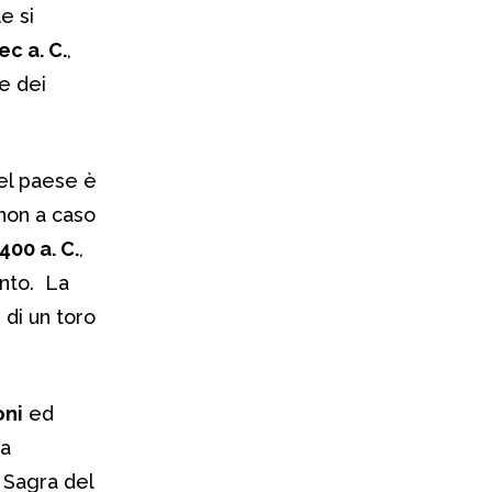
e si
ec a. C.
,
e dei
 del paese è
 non a caso
400 a. C.
,
unto. La
di un toro
oni
ed
ma
a Sagra del