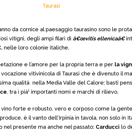
anno da cornice al paesaggio taurasino sono le prot
si vitigni, degli ampi filari di
â€œvitis ellenicaâ€
in
C.
nelle loro colonie italiche.
vegetazione e l’amore per la propria terra e per
la vig
 vocazione vitivinicola di Taurasi che è divenuto il 
issima qualità nella Media Valle del Calore; basti pen
cce
, tra i pià¹ importanti nomi e marchi di rilievo.
il vino forte e robusto, vero e corposo come la gent
oduce, è il vanto dell’Irpinia in tavola, non solo in I
olo nel presente ma anche nel passato:
Carducci
lo de