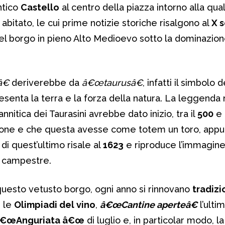
ntico
Castello
al centro della piazza intorno alla qual
 abitato, le cui prime notizie storiche risalgono al
X s
el borgo in pieno Alto Medioevo sotto la dominazion
€
deriverebbe da
â€œtaurusâ€
, infatti il simbolo
senta la terra e la forza della natura. La leggenda
sannitica dei Taurasini avrebbe dato inizio, tra il
500
e
estione e che questa avesse come totem un toro, app
 di quest’ultimo risale al
1623
e riproduce l’immagine 
 campestre.
n questo vetusto borgo, ogni anno si rinnovano
tradizi
 le
Olimpiadi del vino
,
â€œCantine aperteâ€
l’ulti
€œAnguriata â€œ
di luglio e, in particolar modo, l