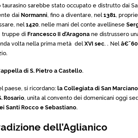
ro taurasino sarebbe stato occupato e distrutto dai S
ente dai
Normanni
, fino a diventare, nel
1381
, propri
ssare, nel
1420
, nelle mani del conte avellinese
Serg
e truppe di
Francesco II d’Aragona
ne distrussero un
conda volta nella prima metà del
XVI sec
. . Nel
â€˜60
io.
appella di S. Pietro a Castello
.
el paese, si ricordano:
la Collegiata di San Marciano
S. Rosario
, unita al convento dei domenicani oggi se
ei Santi Rocco e Sebastiano
.
radizione dell’Aglianico