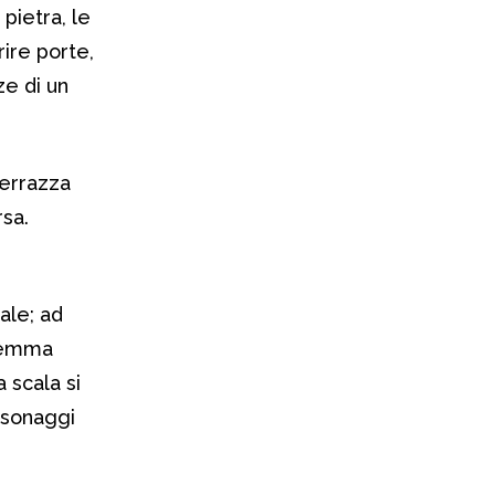
pietra, le
rire porte,
ze di un
terrazza
rsa.
ale; ad
stemma
a scala si
ersonaggi