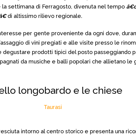
e la settimana di Ferragosto, divenuta nel tempo
â€œ
â€
di altissimo rilievo regionale.
 interesse per gente proveniente da ogni dove, dura
’assaggio di vini pregiati e alle visite presso le rino
le degustare prodotti tipici del posto passeggiando pe
agnati da musiche e balli popolari che allietano le 
stello longobardo e le chiese
resciuta intorno al centro storico e presenta una rico