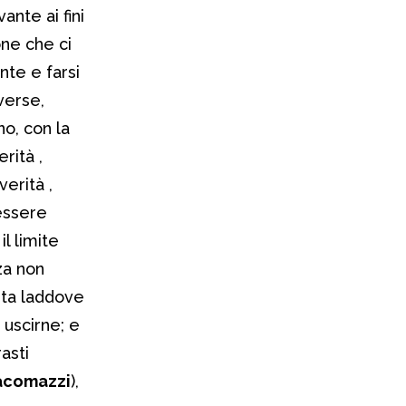
ante ai fini
one che ci
ente e farsi
verse,
no, con la
rità ,
erità ,
’essere
l limite
za non
uita laddove
 uscirne; e
asti
acomazzi
),