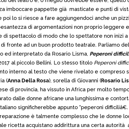
coli del teatro è, o meglio dovrebbe essere, quello 
a imboccare pappette già masticate e punti di vista
Se poi lo si riesce a fare aggiungendoci anche un pizz
a pesantezza di argomentazioni non proprio leggere 
di spettacolo di modo che lo spettatore non inizi a
o di fronte ad un buon prodotto teatrale. Parliamo de
tto ed interpretato da Rosario Lisma,
Peperoni difficil
2017 al piccolo Bellini. Lo stesso titolo
Peperoni diffici
nto interno al testo che viene rivelato e compreso s
ia (
Anna Della Rosa
), sorella di Giovanni (
Rosario Li
se di provincia, ha vissuto in Africa per molto tempo.
arato dalle donne africane una lunghissima e contort
taliano significherebbe appunto “peperoni difficiliâ€. D
preparazione è talmente complesso che le donne loc
tale ricetta acquistano addirittura una certa autorità a