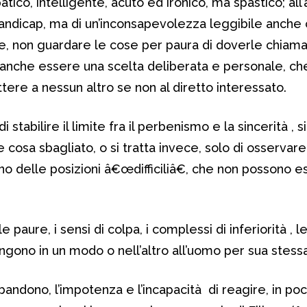
atico, intelligente, acuto ed ironico, ma spastico; al
andicap, ma di un’inconsapevolezza leggibile anch
e, non guardare le cose per paura di doverle chiamar
nche essere una scelta deliberata e personale, ch
ere a nessun altro se non al diretto interessato.
 stabilire il limite fra il perbenismo e la sincerità , si
 e cosa sbagliato, o si tratta invece, solo di osservare
ono delle posizioni â€œdifficiliâ€, che non possono 
e paure, i sensi di colpa, i complessi di inferiorità , l
ono in un modo o nell’altro all’uomo per sua stessa
abbandono, l’impotenza e l’incapacità di reagire, in po