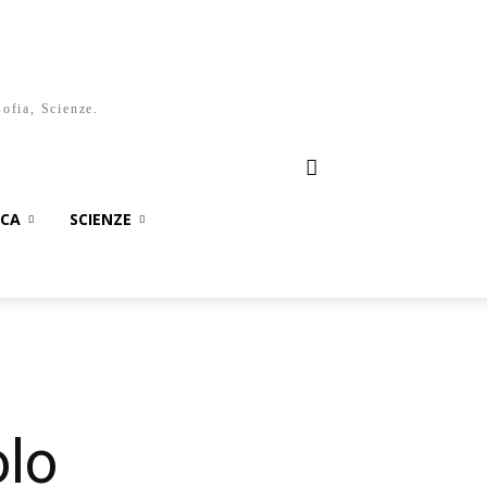
sofia, Scienze.
ICA
SCIENZE
olo