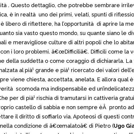
ità . Questo dettaglio, che potrebbe sembrare irrilev
a, è in realtà uno dei primi, velati, spunti di riflessi
 è libero di riflettere, ha l’opportunità di aprire la m
uanto sia vasto questo mondo, su quante siano le di
ali e meravigliose culture di altri popoli che lo abita
con i loro problemi. â€œDifficiliâ€. Difficili come la ve
 della suddetta o come coraggio di dichiararla. La v
lzata al pià¹ grande e pià¹ ricercato dei valori dell
 viene chiesta, accettata, anelata. E allora qual è i
 verità scomoda ma indispensabile ed un’indelicatez
he per di pià¹ rischia di tramutarsi in cattiveria grat
proprio castello di sabbia e non sempre èÂ pronto ad
re il diritto di soffiarlo via. Apoteosi di questi contr
a nella condizione di â€œmalatoâ€ di Pietro (
Ugo Gi