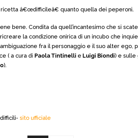
 ricetta â€œdifficileâ€ quanto quella dei peperoni.
viene bene. Condita da quell’incantesimo che si scate
ricreare la condizione onirica di un incubo che inqui
isambiguazione fra il personaggio e il suo alter ego,
ce ( a cura di
Paola Tintinelli
e
Luigi Biondi
) e sulle
do
).
ifficili-
sito ufficiale