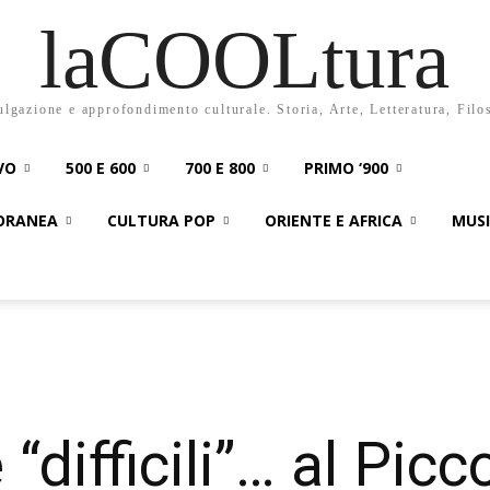
laCOOLtura
ulgazione e approfondimento culturale. Storia, Arte, Letteratura, Filo
VO
500 E 600
700 E 800
PRIMO ‘900
PORANEA
CULTURA POP
ORIENTE E AFRICA
MUS
 “difficili”… al Picc