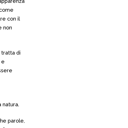
l’apparenza
e come
e con il
e non
 tratta di
 e
essere
e
 natura.
che parole,