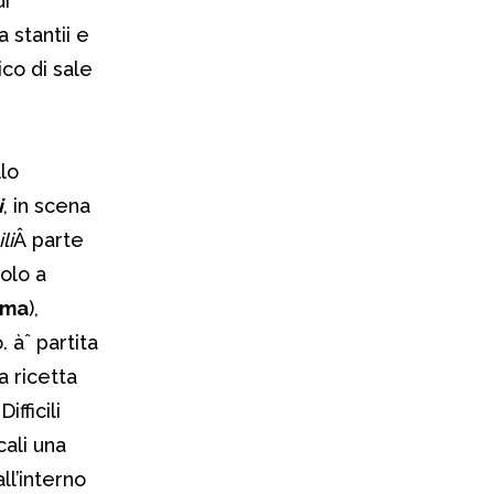
di
 stantii e
ico di sale
e
llo
i
, in scena
li
Â parte
olo a
sma
),
 àˆ partita
a ricetta
ifficili
ali una
ll’interno