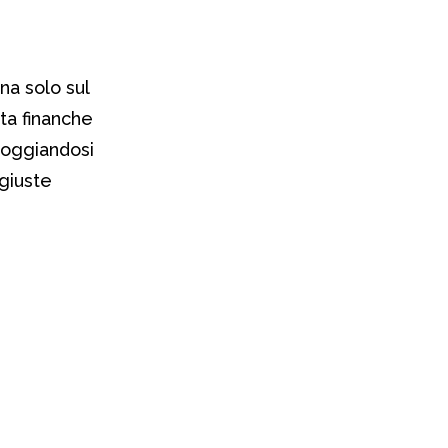
na solo sul
eta finanche
 poggiandosi
 giuste