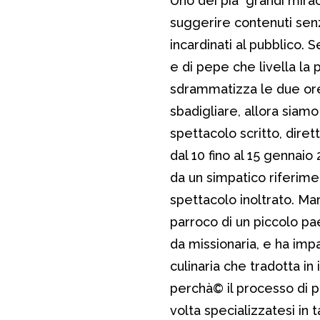
Uno dei pià¹ grandi mira
suggerire contenuti senz
incardinati al pubblico. 
e di pepe che livella l
sdrammatizza le due ore 
sbadigliare, allora siam
spettacolo scritto, dire
dal 10 fino al 15 gennaio 
da un simpatico riferime
spettacolo inoltrato. Mar
parroco di un piccolo pae
da missionaria, e ha imp
culinaria che tradotta in i
perchà© il processo di 
volta specializzatesi in 