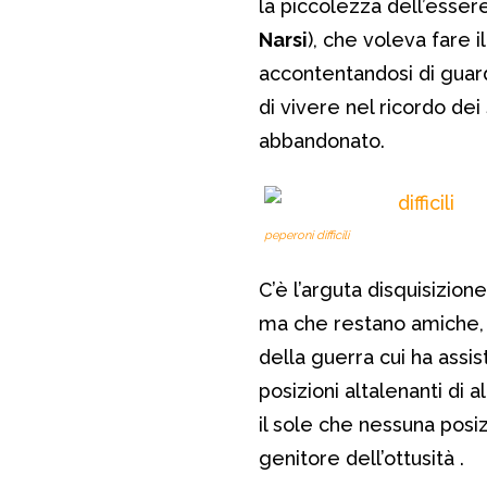
la piccolezza dell’esser
Narsi
), che voleva fare 
accontentandosi di guarda
di vivere nel ricordo dei
abbandonato.
peperoni difficili
C’è l’arguta disquisizion
ma che restano amiche, 
della guerra cui ha assi
posizioni altalenanti di 
il sole che nessuna posi
genitore dell’ottusità .