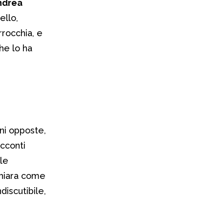
ndrea
ello,
rrocchia, e
che lo ha
oni opposte,
cconti
lle
 chiara come
iscutibile,