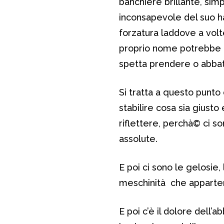
banchiere brillante, simp
inconsapevole del suo h
forzatura laddove a volt
proprio nome potrebbe a
spetta prendere o abbatt
Si tratta a questo punto di
stabilire cosa sia giusto
riflettere, perchà© ci s
assolute.
E poi ci sono le gelosie, l
meschinità che apparteng
E poi c’è il dolore dell’