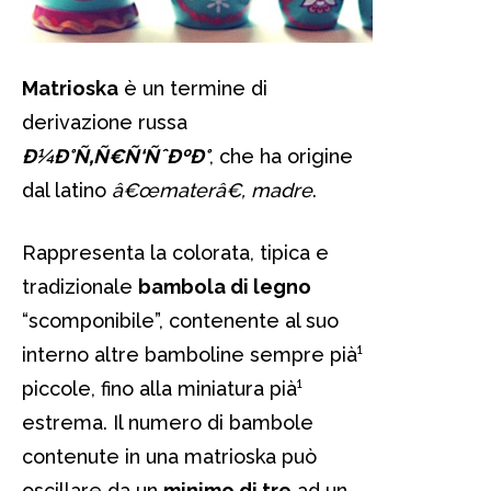
Matrioska
è un termine di
derivazione russa
Ð¼Ð°Ñ‚Ñ€Ñ‘ÑˆÐºÐ°
, che ha origine
dal latino
â€œmaterâ€, madre
.
Rappresenta la colorata, tipica e
tradizionale
bambola di legno
“scomponibile”, contenente al suo
interno altre bamboline sempre pià¹
piccole, fino alla miniatura pià¹
estrema. Il numero di bambole
contenute in una matrioska può
oscillare da un
minimo di tre
ad un