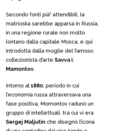
Secondo fonti pià¹ attendibili, la
matrioska sarebbe apparsa in Russia,
in una regione rurale non molto
lontano dalla capitale Mosca, e qui
introdotta dalla moglie del famoso
collezionista d’arte
Savva I.
Mamontov
.
Intorno al
1880
, periodo in cui
l’economia russa attraversava una
fase positiva, Momontov radunò un
gruppo di intellettuali, tra cui vi era
Sergej Maljutin
che disegnò l’icona
di una contadina dal viso tondo e