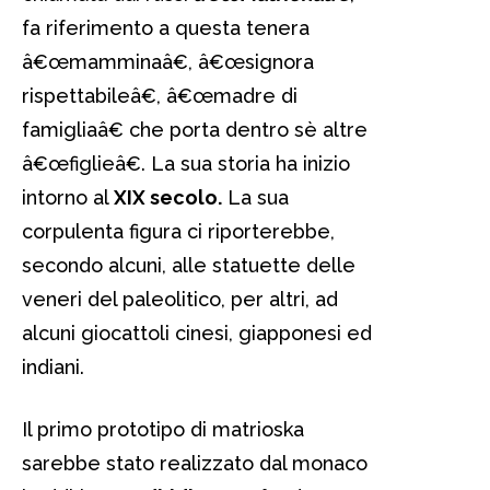
fa riferimento a questa tenera
â€œmamminaâ€, â€œsignora
rispettabileâ€, â€œmadre di
famigliaâ€ che porta dentro sè altre
â€œfiglieâ€. La sua storia ha inizio
intorno al
XIX secolo.
La sua
corpulenta figura ci riporterebbe,
secondo alcuni, alle statuette delle
veneri del paleolitico, per altri, ad
alcuni giocattoli cinesi, giapponesi ed
indiani.
Il primo prototipo di matrioska
sarebbe stato realizzato dal monaco