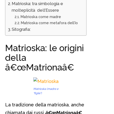
Matrioska: tra simbologia e
molteplicità dell’Essere
Matrioska come madre
Matrioska come metafora dell’Io
Sitografia:
Matrioska: le origini
della
â€œMatrionaâ€
Matrioska (madre e
“figlie”)
La tradizione della matrioska, anche
chiamata dai russi
â€œMatrionaâ€
,