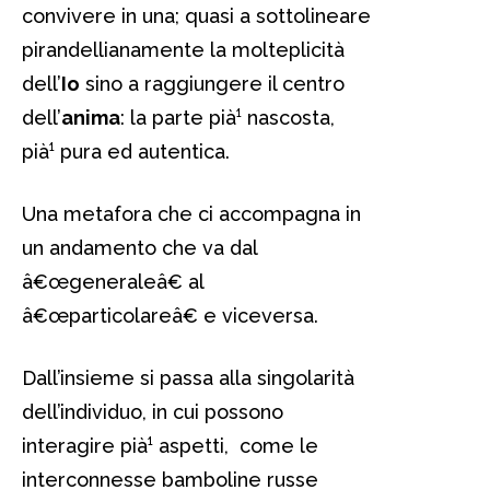
convivere in una; quasi a sottolineare
pirandellianamente la molteplicità
dell’
Io
sino a raggiungere il centro
dell’
anima
: la parte pià¹ nascosta,
pià¹ pura ed autentica.
Una metafora che ci accompagna in
un andamento che va dal
â€œgeneraleâ€ al
â€œparticolareâ€ e viceversa.
Dall’insieme si passa alla singolarità
dell’individuo, in cui possono
interagire pià¹ aspetti, come le
interconnesse bamboline russe