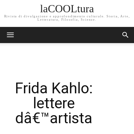
laCOOLtura
Rivista di divulgazione e approfondimento culturale. Storia, Arte,
Letteratura, Filosofia, Scienze.
Frida Kahlo:
lettere
dâ€™artista