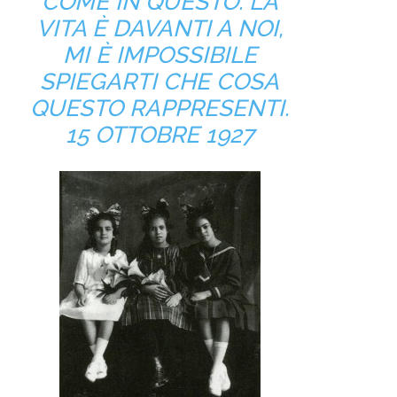
COME IN QUESTO. LA
VITA È DAVANTI A NOI,
MI È IMPOSSIBILE
SPIEGARTI CHE COSA
QUESTO RAPPRESENTI.
15 OTTOBRE 1927