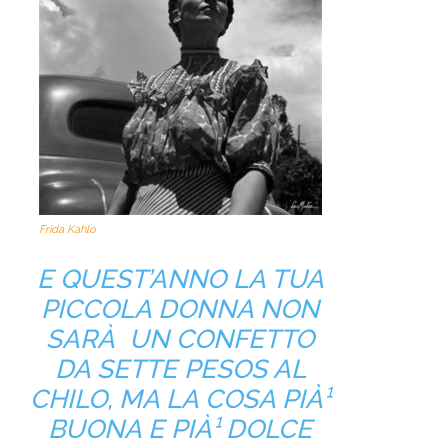
Frida Kahlo
E QUEST’ANNO LA TUA
PICCOLA DONNA NON
SARÀ UN CONFETTO
DA SETTE PESOS AL
CHILO, MA LA COSA PIÀ¹
BUONA E PIÀ¹ DOLCE