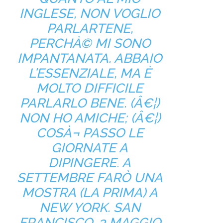
INGLESE, NON VOGLIO
PARLARTENE,
PERCHÀ© MI SONO
IMPANTANATA. ABBAIO
L’ESSENZIALE, MA È
MOLTO DIFFICILE
PARLARLO BENE. (Â€¦)
NON HO AMICHE; (Â€¦)
COSÀ¬ PASSO LE
GIORNATE A
DIPINGERE. A
SETTEMBRE FARÒ UNA
MOSTRA (LA PRIMA) A
NEW YORK. SAN
FRANCISCO, 3 MAGGIO