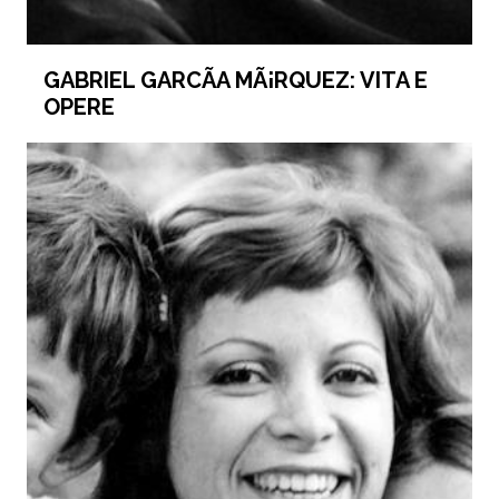
GABRIEL GARCÃ­A MÃ¡RQUEZ: VITA E
OPERE