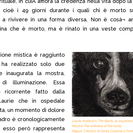
pirituale, in cuiÂ affiora la credenza nella vita dopo l
, cioè i 49 giorni durante i quali chi è morto s
 a rivivere in una forma diversa. Non è cosà¬ an
erina che è morto, ma è rinato in una veste com
sione mistica è raggiunto
a ha realizzato solo due
e inaugurata la mostra,
i illuminazione. Essa
ricorrente fatto dalla
Laurie che in ospedale
tta, un momento di dolore
quadro è cronologicamente
Laurie Anderson,
The Bardo as experien
Mostra The whitness of the body
a, esso però rappresenta
Napoli, Chiostro di Santa Caterina a Form