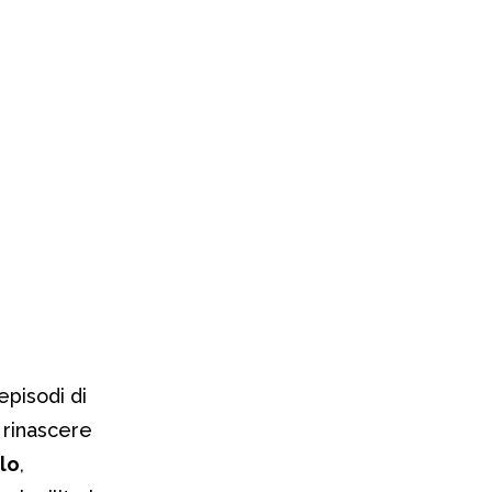
episodi di
 rinascere
lo
,