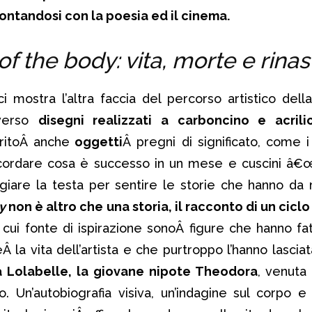
frontandosi con la poesia ed il cinema.
f the body: vita, morte e rinasc
 mostra l’altra faccia del percorso artistico dell
averso
disegni realizzati a carboncino e acrili
eritoÂ anche
oggetti
Â pregni di significato, come i
icordare cosa è successo in un mese e cuscini â€œ
giare la testa per sentire le storie che hanno da 
y
non è altro che una storia, il racconto di un ciclo 
a cui fonte di ispirazione sonoÂ figure che hanno fa
la vita dell’artista e che purtroppo l’hanno lascia
a Lolabelle, la giovane nipote Theodora
, venuta
Un’autobiografia visiva, un’indagine sul corpo e su