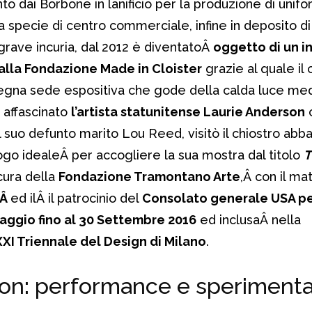
o dai Borbone in lanificio per la produzione di uniform
 specie di centro commerciale, infine in deposito d
 grave incuria, dal 2012 è diventatoÂ
oggetto di un i
alla Fondazione Made in Cloister
grazie al quale i
degna sede espositiva che gode della calda luce med
 affascinato
l’artista statunitense Laurie Anderson
c
l suo defunto marito Lou Reed, visitò il chiostro abb
go idealeÂ per accogliere la sua mostra dal titolo
T
cura della
Fondazione Tramontano Arte
,Â con il ma
iÂ
ed ilÂ il patrocinio del
Consolato generale USA per
aggio fino al 30 Settembre 2016
ed inclusaÂ nella
XXI Triennale del Design di Milano
.
on: performance e speriment