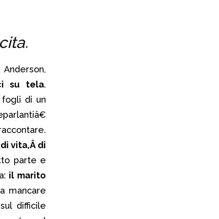
ita.
a Anderson,
ci su tela
.
 fogli di un
parlantiâ€
raccontare.
di vita,Â di
tto parte e
ta:
il marito
 a mancare
l difficile