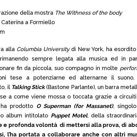
razione della mostra
The Withness of the body
a Caterina a Formiello
om
ra alla
Columbia University
di New York, ha esordit
, rimanendo sempre legata alla musica ed in part
onare fin da piccola, suo compagno in molte
perfo
oni tese a potenziarne ed alternarne il suono
o, il
Talking Stick
(Bastone Parlante), un barra metal
ase a come viene mossa o toccata grazie a circuiti 
ed ha prodotto
O Superman (for Massanet)
, singol
ro album intitolato
Puppet Motel
, della straordinar
 e profonda volontà di mettersi alla prova, di aboli
si, l’ha portata a collaborare anche con altri mus