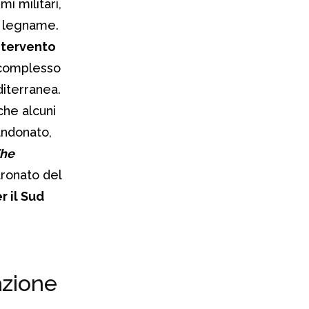
i militari,
i legname.
ntervento
l complesso
iterranea.
he alcuni
andonato,
he
tronato del
 il Sud
azione