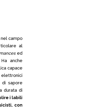
o nel campo
icolare al
rmances
ed
. Ha anche
lica capace
elettronici
o di sapore
ia durata di
re i labili
icisti, con