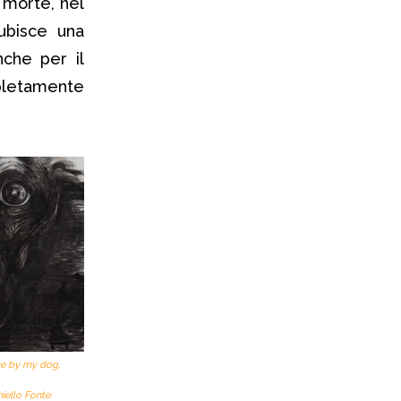
a morte, nel
ubisce una
che per il
pletamente
ce by my dog
,
iello Fonte: