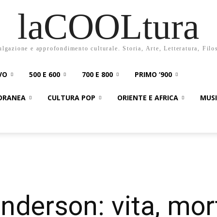
laCOOLtura
ulgazione e approfondimento culturale. Storia, Arte, Letteratura, Filo
VO
500 E 600
700 E 800
PRIMO ‘900
PORANEA
CULTURA POP
ORIENTE E AFRICA
MUS
nderson: vita, mor