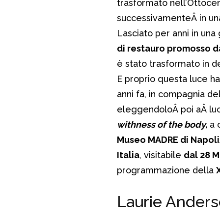
trasformato nell’Ottocent
successivamenteÂ in una
Lasciato per anni in una
di restauro promosso d
è stato trasformato in 
E proprio questa luce ha
anni fa, in compagnia de
eleggendoloÂ poi aÂ luo
withness of the body,
a 
Museo MADRE di Napol
Italia
, visitabile
dal 28 M
programmazione della
Laurie Anders