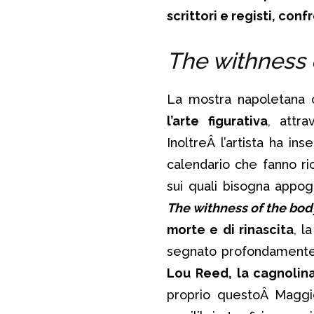
scrittori e registi, con
The withness o
La mostra napoletana ci
l’arte figurativa
, attr
InoltreÂ l’artista ha ins
calendario che fanno r
sui quali bisogna appog
The withness of the bod
morte e di rinascita
, l
segnato profondamenteÂ 
Lou Reed, la cagnolin
proprio questoÂ Maggio. 