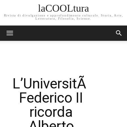
laCOOLtura
Rivista di divulgazione e approfondimento culturale. Storia, Arte,
Letteratura, Filosofia, Scienze.
L’UniversitÃ
Federico II
ricorda
Alberto