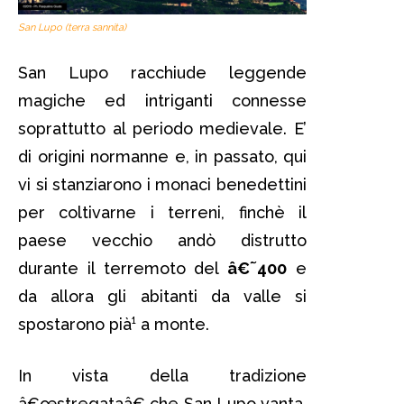
San Lupo (terra sannita)
San Lupo racchiude leggende
magiche ed intriganti connesse
soprattutto al periodo medievale. E’
di origini normanne e, in passato, qui
vi si stanziarono i monaci benedettini
per coltivarne i terreni, finchè il
paese vecchio andò distrutto
durante il terremoto del
â€˜400
e
da allora gli abitanti da valle si
spostarono pià¹ a monte.
In vista della tradizione
â€œstregataâ€ che San Lupo vanta,