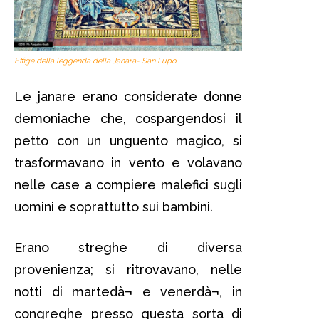
Effige della leggenda della Janara- San Lupo
Le janare erano considerate donne
demoniache che, cospargendosi il
petto con un unguento magico, si
trasformavano in vento e volavano
nelle case a compiere malefici sugli
uomini e soprattutto sui bambini.
Erano streghe di diversa
provenienza; si ritrovavano, nelle
notti di martedà¬ e venerdà¬, in
congreghe presso questa sorta di