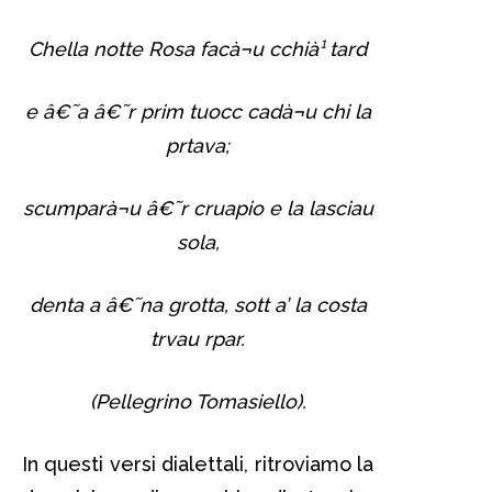
Chella notte Rosa facà¬u cchià¹ tard
e â€˜a â€˜r prim tuocc cadà¬u chi la
prtava;
scumparà¬u â€˜r cruapio e la lasciau
sola,
denta a â€˜na grotta, sott a’ la costa
trvau rpar.
(Pellegrino Tomasiello).
In questi versi dialettali, ritroviamo la