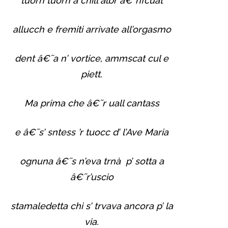
tuorn tuorn a chill albr â€˜nfcuat
allucch e fremiti arrivate all’orgasmo
dent â€˜a n’ vortice, ammscat cul e
piett.
Ma prima che â€˜r uall cantass
e â€˜s’ sntess ’r tuocc d’ l’Ave Maria
ognuna â€˜s n’eva trnà p’ sotta a
â€˜r’uscio
stamaledetta chi s’ trvava ancora p’ la
via.