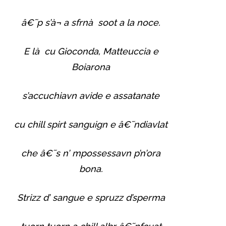
â€˜p s’à¬ a sfrnà soot a la noce.
E là cu Gioconda, Matteuccia e
Boiarona
s’accuchiavn avide e assatanate
cu chill spirt sanguign e â€˜ndiavlat
che â€˜s n’ mpossessavn p’n’ora
bona.
Strizz d’ sangue e spruzz d’sperma