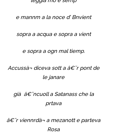
leggia mò e semp
e mannm a la noce d’ Bnvient
sopra a acqua e sopra a vient
e sopra a ogn mal tiemp.
Accussà¬ diceva sott a â€˜r pont de
le janare
già â€˜ncuoll a Satanass che la
prtava
â€˜r viennrdà¬ a mezanott e parteva
Rosa