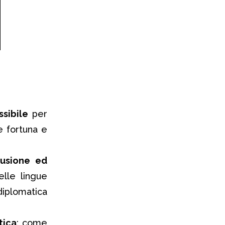
sibile
per
e fortuna e
fusione ed
elle lingue
diplomatica
tica
: come