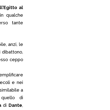
l’Egitto al
 in qualche
erso tante
le, anzi, le
i dibattono,
tesso ceppo
mplificare
ecoli e nei
imilabile a
 quello di
a
di
Dante
,