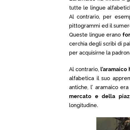
tutte le lingue alfabeti
Al contrario, per esemp
pittogrammi ed il sumero
Queste lingue erano
fo
cerchia degli scribi di p
per acquisirne la padron
Al contrario,
l’aramaico
alfabetica il suo appre
antiche, l’ aramaico er
mercato e della piaz
longitudine.