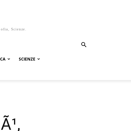
sofia, Scienze.
ICA
SCIENZE
Ã¹,