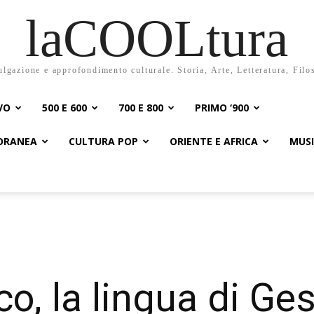
laCOOLtura
ulgazione e approfondimento culturale. Storia, Arte, Letteratura, Filo
VO
500 E 600
700 E 800
PRIMO ‘900
PORANEA
CULTURA POP
ORIENTE E AFRICA
MUS
o, la lingua di Ges