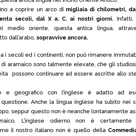
fino a coprire un arco di
migliaia di chilometri, dal
enta secoli, dal X a. C. ai nostri giorni.
Infatti,
 medio oriente, questa antica lingua, attrav
tto dall’arabo,
sopravvive ancora.
a i secoli ed i continenti, non può rimanere immutabi
pi di aramaico sono talmente elevate, che gli studios
eità possono continuare ad essere ascritte allo s
e e geografico con l’inglese è adatto ad ese
questione. Anche la lingua inglese ha subito nei s
luppo, seppur questo non è neanche lontanamente ass
ramaico. L’inglese odierno non è certamente
me il nostro italiano non è quello della
Commedi