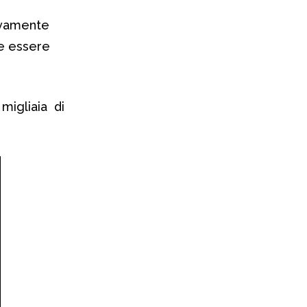
tivamente
he essere
 migliaia di