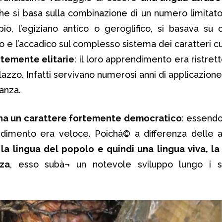
che si basa sulla combinazione di un numero limitato 
io, l’egiziano antico o geroglifico, si basava su c
 e l’accadico sul complesso sistema dei caratteri c
rtemente elitarie
: il loro apprendimento era ristrett
alazzo. Infatti servivano numerosi anni di applicazione
anza.
 ha un carattere fortemente democratico
: essendo
ndimento era veloce. Poichà© a differenza delle a
a
la lingua del popolo e quindi una lingua viva, la
za
, esso subà¬ un notevole sviluppo lungo i s