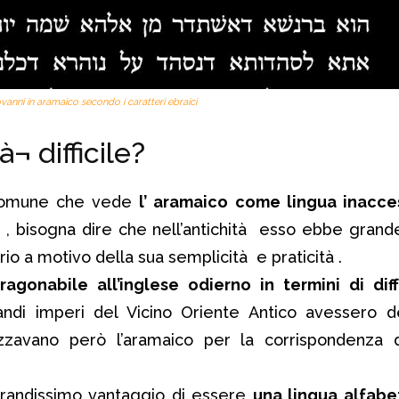
ovanni in aramaico secondo i caratteri ebraici
¬ difficile?
 comune che vede
l’ aramaico come lingua inacces
à , bisogna dire che nell’antichità esso ebbe grand
prio a motivo della sua semplicità e praticità .
ragonabile all’inglese odierno in termini di dif
ndi imperi del Vicino Oriente Antico avessero d
ilizzavano però l’aramaico per la corrispondenza 
l grandissimo vantaggio di essere
una lingua alfabe