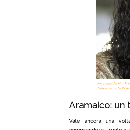
Una scena del film The 
dell’aramaico del IV sec
Aramaico: un t
Vale ancora una vol
comprendere il ruolo di 