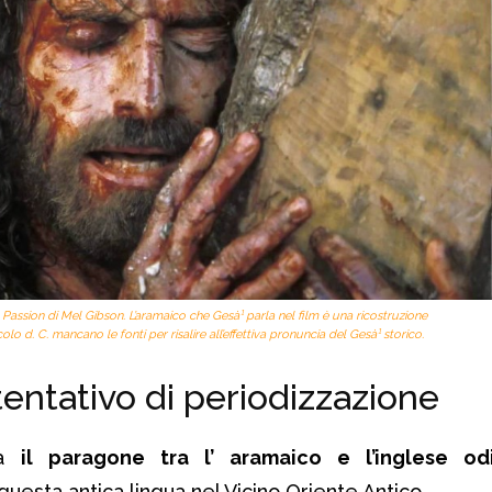
Passion di Mel Gibson. L’aramaico che Gesà¹ parla nel film è una ricostruzione
olo d. C. mancano le fonti per risalire all’effettiva pronuncia del Gesà¹ storico.
entativo di periodizzazione
ta
il paragone tra l’ aramaico e l’inglese od
questa antica lingua nel Vicino Oriente Antico.