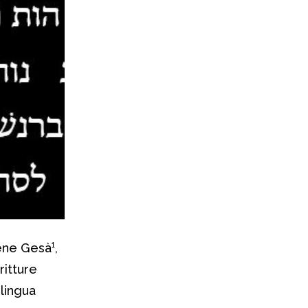
ene Gesà¹,
ritture
 lingua