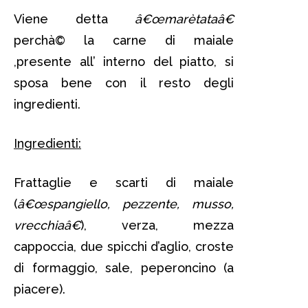
Viene detta
â€œmarètataâ€
perchà© la carne di maiale
,presente all’ interno del piatto, si
sposa bene con il resto degli
ingredienti.
Ingredienti:
Frattaglie e scarti di maiale
(
â€œspangiello, pezzente, musso,
vrecchiaâ€
), verza, mezza
cappoccia, due spicchi d’aglio, croste
di formaggio, sale, peperoncino (a
piacere).