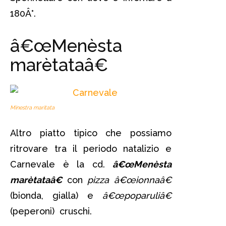
180Â°.
â€œMenèsta
marètataâ€
Minestra maritata
Altro piatto tipico che possiamo
ritrovare tra il periodo natalizio e
Carnevale è la cd.
â€œMenèsta
marètataâ€
con
pizza â€œionnaâ€
(bionda, gialla) e
â€œpoparuliâ€
(peperoni) cruschi.