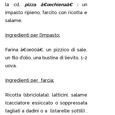
la cd.
pizza â€œchienaâ€ :
un
impasto ripieno, farcito con ricotta e
salame.
Ingredienti per l’impasto:
Farina â€œ00â€, un pizzico di sale,
un filo d’olio, una bustina di lievito, 1-2
uova.
Ingredienti per farcia:
Ricotta (sbriciolata), latticini, salame
(cacciatore essiccato o soppressata
tagliati a dadini o a listarelle sottili) ,