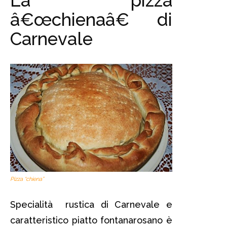
La pizza
â€œchienaâ€ di
Carnevale
Pizza “chiena”
Specialità rustica di Carnevale e
caratteristico piatto fontanarosano è