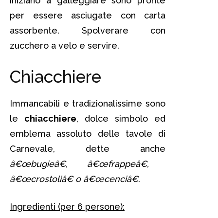
iniziano a galleggiare sono pronte
per essere asciugate con carta
assorbente. Spolverare con
zucchero a velo e servire.
Chiacchiere
Immancabili e tradizionalissime sono
le
chiacchiere
, dolce simbolo ed
emblema assoluto delle tavole di
Carnevale, dette anche
â€œbugieâ€, â€œfrappeâ€,
â€œcrostoliâ€ o â€œcenciâ€
.
Ingredienti (per 6 persone):