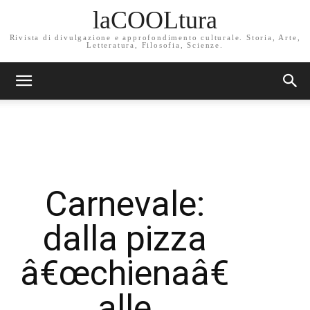
laCOOLtura
Rivista di divulgazione e approfondimento culturale. Storia, Arte,
Letteratura, Filosofia, Scienze.
Carnevale:
dalla pizza
â€œchienaâ€
alle