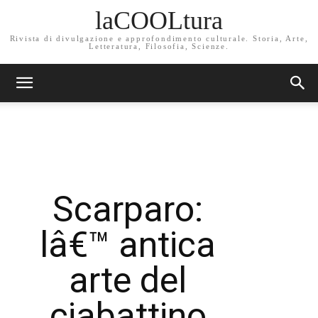
laCOOLtura
Rivista di divulgazione e approfondimento culturale. Storia, Arte,
Letteratura, Filosofia, Scienze.
Scarparo:
lâ€™ antica
arte del
ciabattino