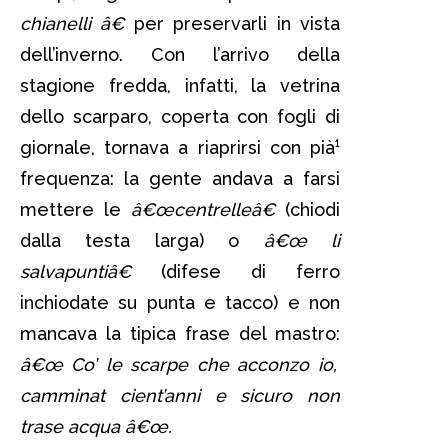
chianelli â€
per preservarli in vista
dell’inverno. Con l’arrivo della
stagione fredda, infatti, la vetrina
dello scarparo, coperta con fogli di
giornale, tornava a riaprirsi con pià¹
frequenza: la gente andava a farsi
mettere le
â€œcentrelleâ€
(chiodi
dalla testa larga) o
â€œ li
salvapuntiâ€
(difese di ferro
inchiodate su punta e tacco) e non
mancava la tipica frase del mastro:
â€œ Co’ le scarpe che acconzo io,
camminat cient’anni e sicuro non
trase acqua â€œ.