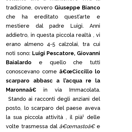
tradizione, ovvero
Giuseppe Bianco
che ha ereditato quest’arte e
mestiere dal padre Luigi. Anni
addietro, in questa piccola realtà , vi
erano almeno 4-5 calzolai, tra cui
noti sono:
Luigi Pescatore, Giovanni
Baialardo
e quello che tutti
conoscevano come
â€œCiccillo lo
scarparo abbasc a l’acqua re la
Maronnaâ€
in via Immacolata.
Stando ai racconti degli anziani del
posto, lo scarparo del paese aveva
la sua piccola attività , il pià¹ delle
volte trasmessa dal
â€œmastoâ€
e