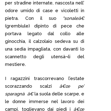
per stradine internate, nascosta nell’
odore umido di case e vicoletti in
pietra. Con il suo
“sonaleâ€
(grembiule) dipinto di pece che
portava legato dal collo alle
ginocchia, il calzolaio sedeva su di
una sedia impagliata, con davanti lo
scannetto degli utensà¬li del
mestiere.
I ragazzini trascorrevano l’estate
scorazzando scalzi
â€œ pe’
sparagnà â€
la suola delle scarpe, e
le donne immerse nel lavoro dei
campi, toglievano dai piedi i
â€œ