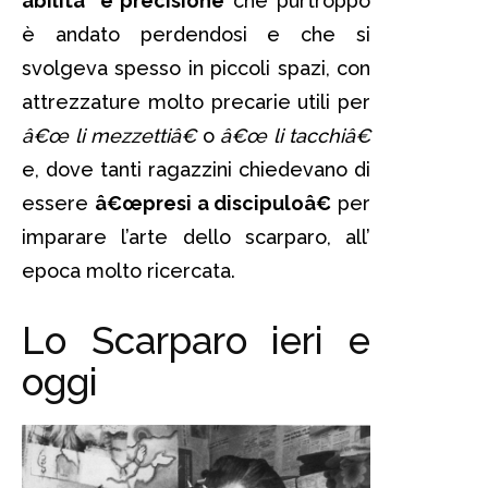
abilità e precisione
che purtroppo
è andato perdendosi e che si
svolgeva spesso in piccoli spazi, con
attrezzature molto precarie utili per
â€œ li mezzettiâ€
o
â€œ li tacchiâ€
e, dove tanti ragazzini chiedevano di
essere
â€œpresi a discipuloâ€
per
imparare l’arte dello scarparo, all’
epoca molto ricercata.
Lo Scarparo ieri e
oggi