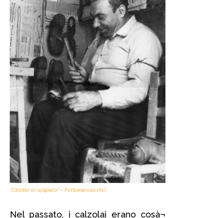
“Ciccillo lo scaparo” – Fontanarosa (Av)
Nel passato, i calzolai erano cosà¬