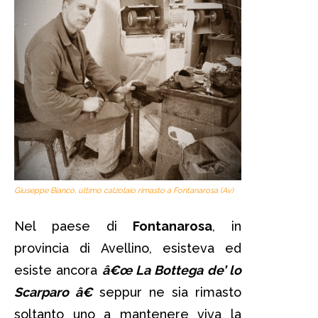
Giuseppe Bianco, ultimo calzolaio rimasto a Fontanarosa (Av)
Nel paese di
Fontanarosa
, in
provincia di Avellino, esisteva ed
esiste ancora
â€œ La Bottega de’ lo
Scarparo â€
seppur ne sia rimasto
soltanto uno a mantenere viva la