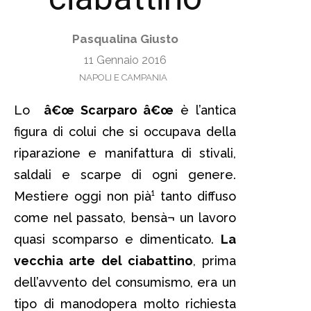
Pasqualina Giusto
11 Gennaio 2016
NAPOLI E CAMPANIA
Lo
â€œ Scarparo â€œ
è l’antica
figura di colui che si occupava della
riparazione e manifattura di stivali,
saldali e scarpe di ogni genere.
Mestiere oggi non pià¹ tanto diffuso
come nel passato, bensà¬ un lavoro
quasi scomparso e dimenticato.
La
vecchia arte del ciabattino
, prima
dell’avvento del consumismo, era un
tipo di manodopera molto richiesta