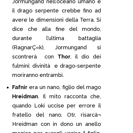
Jormungand nell’oceano umano e
il drago serpente crebbe fino ad
avere le dimensioni della Terra. Si
dice che alla fine del mondo,
durante l’ultima battaglia
(RagnarÇ«k), Jormungand si
scontrerà con
Thor
, il dio dei
fulmini: divinità e drago-serpente
moriranno entrambi.
Fafnir
era un nano, figlio del mago
Hreidman
. Il mito racconta che,
quando Loki uccise per errore il
fratello del nano, Otr, risarcà¬
Hreidman con in dono un anello