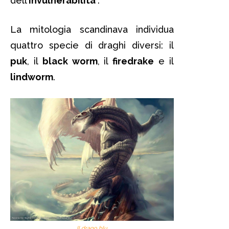
dell’
invulnerabilità
.
La mitologia scandinava individua
quattro specie di draghi diversi: il
puk
, il
black worm
, il
firedrake
e il
lindworm
.
Il drago blu