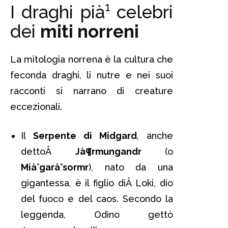
I draghi pià¹ celebri
dei
miti norreni
La mitologia norrena è la cultura che
feconda draghi, li nutre e nei suoi
racconti si narrano di creature
eccezionali.
Il
Serpente di Midgard
, anche
dettoÂ
Jà¶rmungandr
(o
Mià°garà°sormr
), nato da una
gigantessa, è il figlio diÂ Loki, dio
del fuoco e del caos. Secondo la
leggenda, Odino gettò