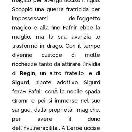
magico per avergli ucciso il figlio.
Scoppiò una guerra fratricida per
impossessarsi dell’oggetto
magico e alla fine Fafnir ebbe la
meglio, ma la sua avarizia lo
trasformò in drago. Con il tempo
divenne custode di molte
ricchezze tanto da attirare l’invidia
di
Regin
, un altro fratello, e di
Sigurd
, nipote adottivo. Sigurd
ferà¬ Fafnir conÂ la nobile spada
Gramr e poi si immerse nel suo
sangue, dalla proprietà magiche,
per avere il dono
dell’invulnerabilità . Â L’eroe uccise