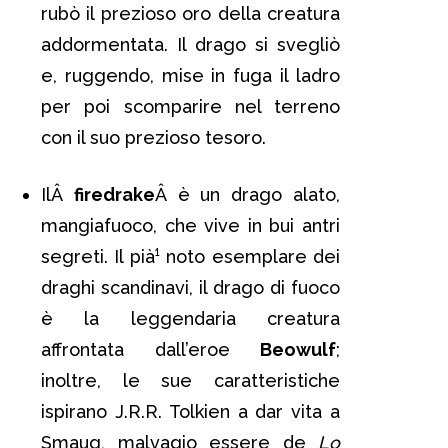
rubò il prezioso oro della creatura
addormentata. Il drago si svegliò
e, ruggendo, mise in fuga il ladro
per poi scomparire nel terreno
con il suo prezioso tesoro.
IlÂ
firedrake
Â è un drago alato,
mangiafuoco, che vive in bui antri
segreti. Il pià¹ noto esemplare dei
draghi scandinavi, il drago di fuoco
è la leggendaria creatura
affrontata dall’eroe
Beowulf
;
inoltre, le sue caratteristiche
ispirano J.R.R. Tolkien a dar vita a
Smaug, malvagio essere de
Lo