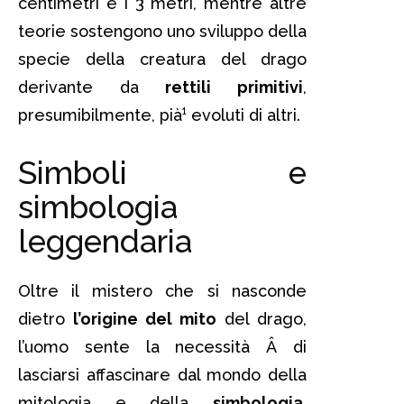
centimetri e i 3 metri, mentre altre
teorie sostengono uno sviluppo della
specie della creatura del drago
derivante da
rettili primitivi
,
presumibilmente, pià¹ evoluti di altri.
Simboli e
simbologia
leggendaria
Oltre il mistero che si nasconde
dietro
l’origine del mito
del drago,
l’uomo sente la necessità Â di
lasciarsi affascinare dal mondo della
mitologia e della
simbologia
,