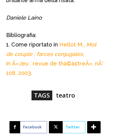
brillante arma della risata.
Daniele Laino
Bibliografia:
1. Come riportato in
Hellot M.,
Mot
de couple : farces conjugales
,
in Â«Jeu : revue de thà©à¢treÂ», nÂ°
108, 2003.
TAGS
teatro
Facebook
Twitter