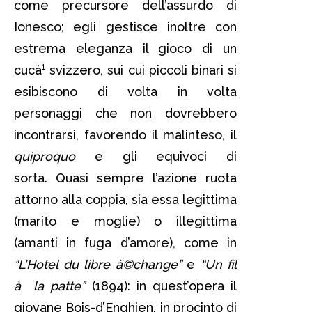
come precursore dell’assurdo di
Ionesco; egli gestisce inoltre con
estrema eleganza il gioco di un
cucà¹ svizzero, sui cui piccoli binari si
esibiscono di volta in volta
personaggi che non dovrebbero
incontrarsi, favorendo il malinteso, il
quiproquo
e gli equivoci di
sorta. Quasi sempre l’azione ruota
attorno alla coppia, sia essa legittima
(marito e moglie) o illegittima
(amanti in fuga d’amore), come in
“L’Hotel du libre à©change”
e
“Un fil
à la patte”
(1894): in quest’opera il
giovane Bois-d’Enghien, in procinto di