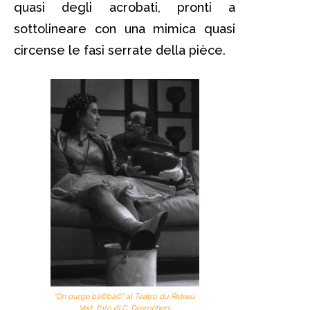
quasi degli acrobati, pronti a
sottolineare con una mimica quasi
circense le fasi serrate della pièce.
“On purge bà©bà©” al Teatro du Rideau
Vert, foto di C. Desrochers