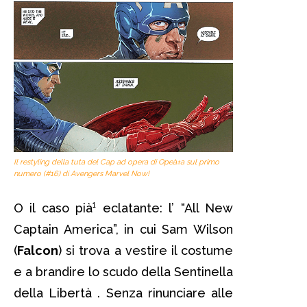
Il restyling della tuta del Cap ad opera di Opeà±a sul primo
numero (#16) di Avengers Marvel Now!
O il caso pià¹ eclatante: l’ “All New
Captain America”, in cui Sam Wilson
(
Falcon
) si trova a vestire il costume
e a brandire lo scudo della Sentinella
della Libertà . Senza rinunciare alle