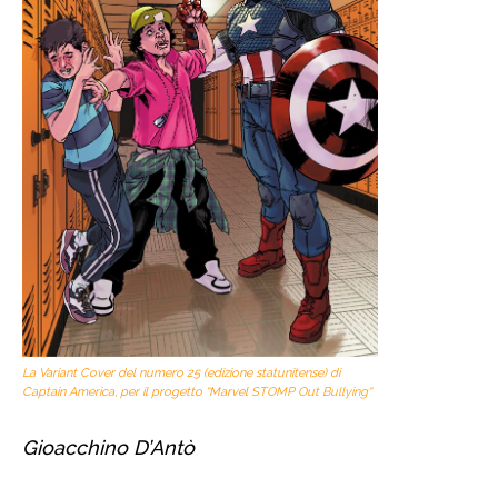
La Variant Cover del numero 25 (edizione statunitense) di
Captain America, per il progetto “Marvel
STOMP Out Bullying
“
Gioacchino D’Antò