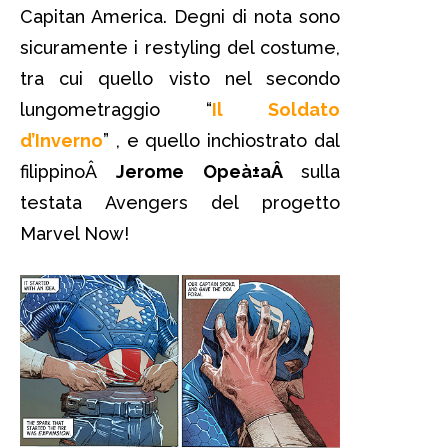
Capitan America. Degni di nota sono
sicuramente i restyling del costume,
tra cui quello visto nel secondo
lungometraggio “
Il Soldato
d’Inverno
” , e quello inchiostrato dal
filippinoÂ
Jerome Opeà±aÂ
sulla
testata Avengers del progetto
Marvel Now!