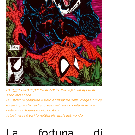
La leggendaria copertina di “Spider Man #316” ad opera di
Todd McFarlane.
L’illustratore canadese è stato il fondatore della Image Comics
ed un imprenditore di successo nel campo dell’animazione,
delle action figures e dei giocattoli.
Attualmente è tra i fumettisti pià¹ ricchi del mondo.
La fortuna di