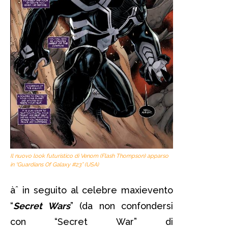
Il nuovo look futuristico di Venom (Flash Thompson) apparso
in “Guardians Of Galaxy #23” (USA)
àˆ in seguito al celebre maxievento
“
Secret Wars
” (da non confondersi
con “Secret War” di