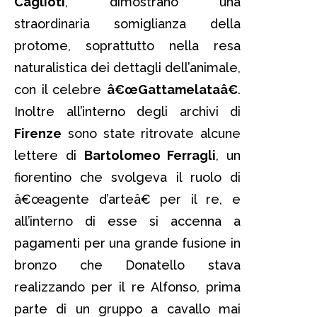
Caglioti
, dimostrano una
straordinaria somiglianza della
protome, soprattutto nella resa
naturalistica dei dettagli dell’animale,
con il celebre
â€œGattamelataâ€
.
Inoltre all’interno degli archivi di
Firenze
sono state ritrovate alcune
lettere di
Bartolomeo Ferragli
, un
fiorentino che svolgeva il ruolo di
â€œagente d’arteâ€ per il re, e
all’interno di esse si accenna a
pagamenti per una grande fusione in
bronzo che Donatello stava
realizzando per il re Alfonso, prima
parte di un gruppo a cavallo mai