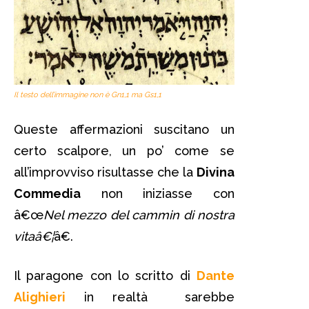
Il testo dell’immagine non è Gn1,1 ma Gs1,1
Queste affermazioni suscitano un
certo scalpore, un po’ come se
all’improvviso risultasse che la
Divina
Commedia
non iniziasse con
â€œ
Nel mezzo del cammin di nostra
vitaâ€¦
â€.
Il paragone con lo scritto di
Dante
Alighieri
in realtà sarebbe