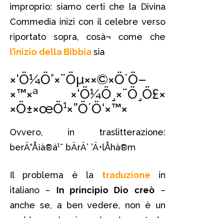
improprio: siamo certi che la Divina
Commedia inizi con il celebre verso
riportato sopra, cosà¬ come che
l’inizio della Bibbia
sia
×‘Ö¼Ö°×¨Öµ××©×Ö´Ö–
×™×ª ×‘Ö¼Ö¸×¨Ö¸Ö£×
×Ö±×œÖ¹×”Ö´Ö‘×™×
Ovvero, in traslitterazione:
berÄ“Å¡à®á¹¯ bÄrÄ’ ’Ä•lÅhà®m
Il problema è la
traduzione
in
italiano –
In principio Dio creò
–
anche se, a ben vedere, non è un