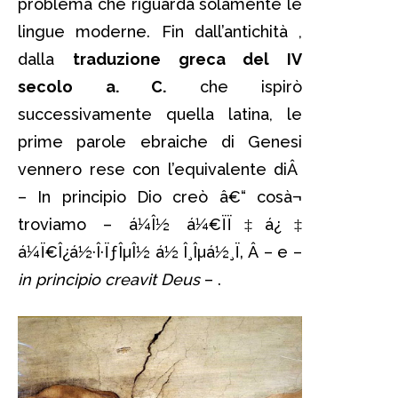
problema che riguarda solamente le
lingue moderne. Fin dall’antichità ,
dalla
traduzione greca del IV
secolo a. C.
che ispirò
successivamente quella latina, le
prime parole ebraiche di Genesi
vennero rese con l’equivalente diÂ
– In principio Dio creò â€“ cosà¬
troviamo – á¼Î½ á¼€ÏÏ‡á¿‡
á¼Ï€Î¿á½·Î·ÏƒÎµÎ½ á½ Î¸Îµá½¸Ï‚ Â – e –
in principio creavit Deus
– .