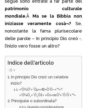
segue sono entrate a far parte del
patrimonio culturale
mondiale
.Â
Ma se la Bibbia non
iniziasse veramente cosà¬?
Se,
nonostante la fama plurisecolare
delle parole – In principio Dio creò -,
l’inizio vero fosse un altro?
Indice dell'articolo
In principio Dio creò: un celebre
inizio?
×‘Ö¼Ö°×¨Öµ××©×Ö´Ö–×™×ª
×‘Ö¼Ö¸×¨Ö¸Ö£× ×Ö±×œÖ¹×”Ö´Ö‘×™×
Principale o subordinata?
Questa considerazione