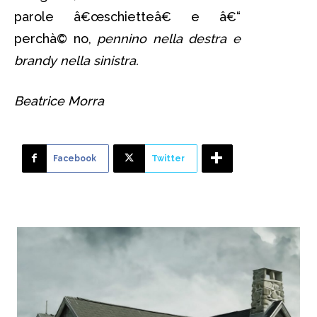
parole â€œschietteâ€ e â€“
perchà© no,
pennino nella destra e
brandy nella sinistra.
Beatrice Morra
Facebook
Twitter