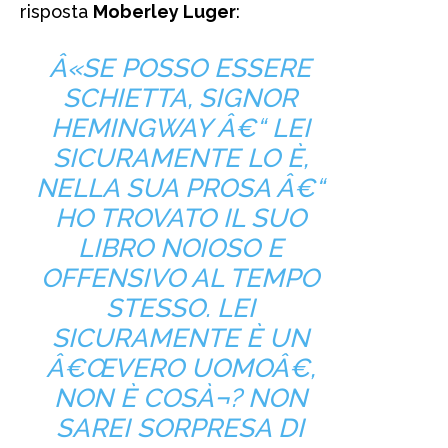
risposta
Moberley Luger
:
Â«SE POSSO ESSERE
SCHIETTA, SIGNOR
HEMINGWAY Â€“ LEI
SICURAMENTE LO È,
NELLA SUA PROSA Â€“
HO TROVATO IL SUO
LIBRO NOIOSO E
OFFENSIVO AL TEMPO
STESSO. LEI
SICURAMENTE È UN
Â€ŒVERO UOMOÂ€,
NON È COSÀ¬? NON
SAREI SORPRESA DI