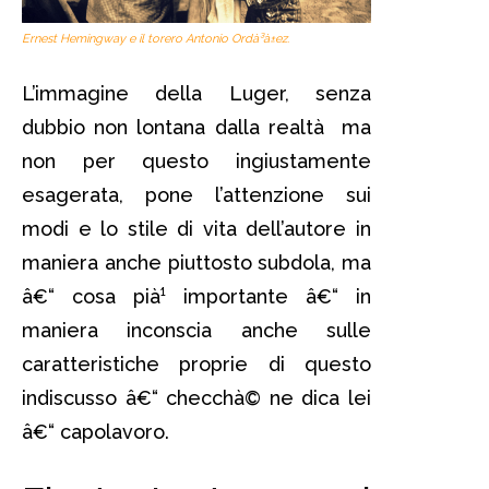
Ernest Hemingway e il torero Antonio Ordà³à±ez.
L’immagine della Luger, senza
dubbio non lontana dalla realtà ma
non per questo ingiustamente
esagerata, pone l’attenzione sui
modi e lo stile di vita dell’autore in
maniera anche piuttosto subdola, ma
â€“ cosa pià¹ importante â€“ in
maniera inconscia anche sulle
caratteristiche proprie di questo
indiscusso â€“ checchà© ne dica lei
â€“ capolavoro.