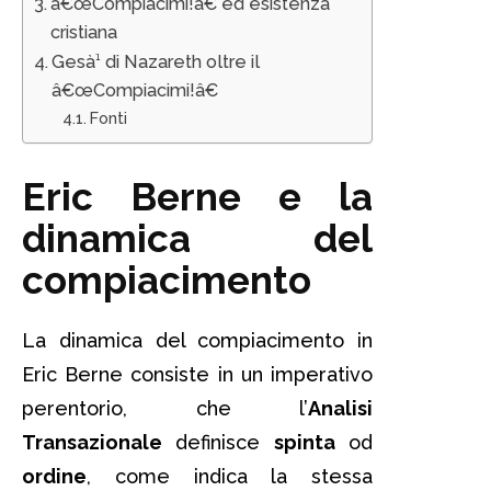
â€œCompiacimi!â€ ed esistenza
cristiana
Gesà¹ di Nazareth oltre il
â€œCompiacimi!â€
Fonti
Eric Berne e la
dinamica del
compiacimento
La dinamica del compiacimento in
Eric Berne consiste in un imperativo
perentorio, che l’
Analisi
Transazionale
definisce
spinta
od
ordine
, come indica la stessa