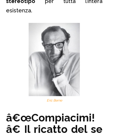
stereotipo
per tutta l’intera
esistenza.
Eric Berne
â€œCompiacimi!
â€ Il ricatto del se