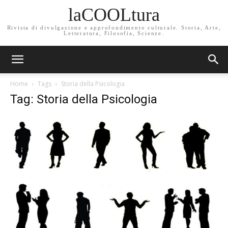
laCOOLtura
Rivista di divulgazione e approfondimento culturale. Storia, Arte,
Letteratura, Filosofia, Scienze.
Home
Tags
Storia della Psicologia
Tag: Storia della Psicologia