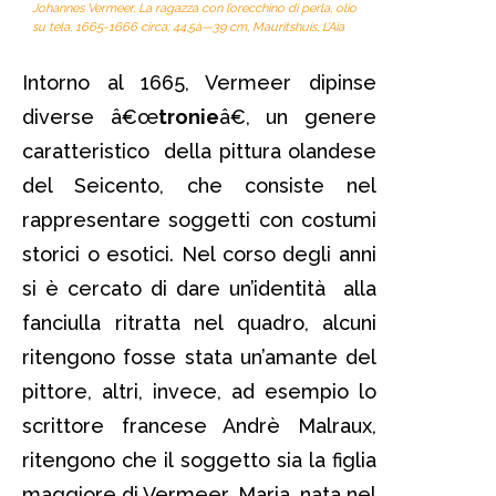
Johannes Vermeer, La ragazza con l’orecchino di perla, olio
su tela, 1665-1666 circa; 44,5à—39 cm, Mauritshuis, L’Aia
Intorno al 1665, Vermeer dipinse
diverse â€œ
tronie
â€, un genere
caratteristico della pittura olandese
del Seicento, che consiste nel
rappresentare soggetti con costumi
storici o esotici. Nel corso degli anni
si è cercato di dare un’identità alla
fanciulla ritratta nel quadro, alcuni
ritengono fosse stata un’amante del
pittore, altri, invece, ad esempio lo
scrittore francese Andrè Malraux,
ritengono che il soggetto sia la figlia
maggiore di Vermeer, Maria, nata nel