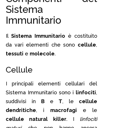
Sistema
Immunitario
Il
Sistema Immunitario
è costituito
da vari elementi che sono
cellule
,
tessuti
e
molecole
.
Cellule
I principali elementi cellulari del
Sistema Immunitario sono i
linfociti
,
suddivisi in
B
e
T
, le
cellule
dendritiche
, i
macrofagi
e le
cellule natural killer
. I
linfociti
maturi
che non hanno ancora