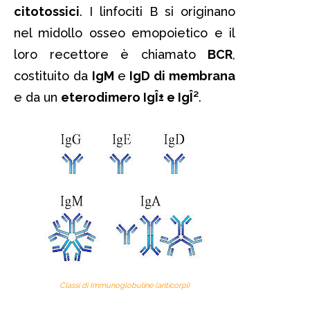
citotossici
. I linfociti B si originano
nel midollo osseo emopoietico e il
loro recettore è chiamato
BCR
,
costituito da
IgM
e
IgD di membrana
e da un
eterodimero IgÎ± e IgÎ²
.
Classi di Immunoglobuline (anticorpi)