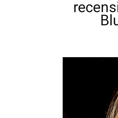
recens
Bl