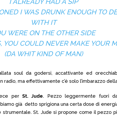
I ALREADY HAD A SIP
ASONED I WAS DRUNK ENOUGH TO D
WITH IT
U WERE ON THE OTHER SIDE
S, YOU COULD NEVER MAKE YOUR 
(DA WHIT KIND OF MAN)
llata soul da godersi, accattivante ed orecchiab
n radio, ma effettivamente c’è solo l’imbarazzo della
vece per
St. Jude
. Pezzo leggermente fuori d
biamo già detto sprigiona una certa dose di energia
te strumentale. St. Jude si propone come il pezzo pià