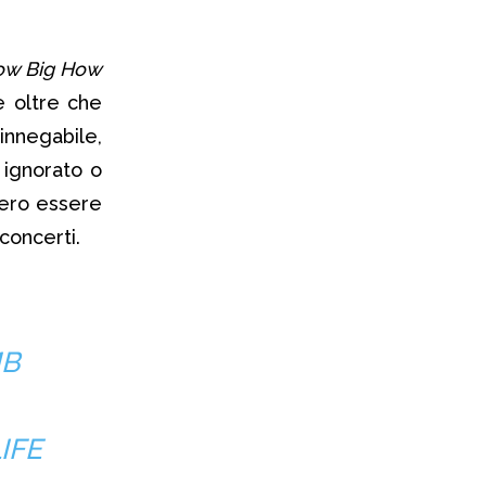
ow Big How
e oltre che
innegabile,
 ignorato o
bero essere
concerti.
MB
IFE