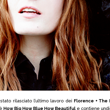
stato rilasciato l’ultimo lavoro dei
Florence + The
 è
How Big How Blue How Beautiful
e contiene undic