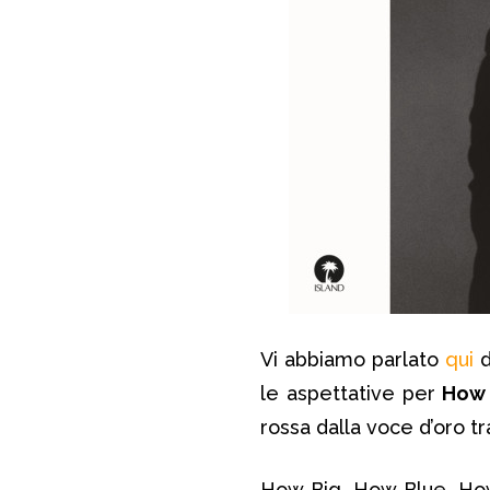
Vi abbiamo parlato
qui
d
le aspettative per
How 
rossa dalla voce d’oro tr
How Big, How Blue, How