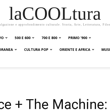
laCOOLtura
ulgazione e approfondimento culturale. Storia, Arte, Letteratura, Filo
VO
500 E 600
700 E 800
PRIMO ‘900
PORANEA
CULTURA POP
ORIENTE E AFRICA
MUS
ce + The Machine: 