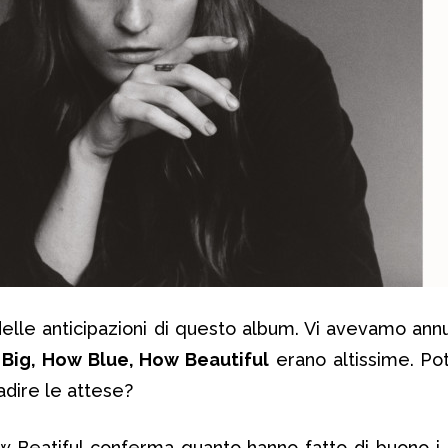
elle anticipazioni di questo album. Vi avevamo ann
Big, How Blue, How Beautiful
erano altissime. Po
adire le attese?
 Beatiful conferma quanto hanno fatto di buono i