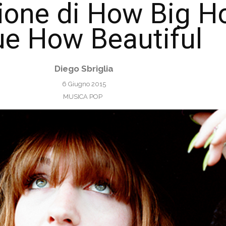
ione di How Big 
ue How Beautiful
Diego Sbriglia
6 Giugno 2015
MUSICA POP