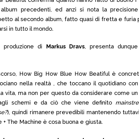
lbum precedenti, ed anzi si nota la precisione
tto al secondo album, fatto quasi di fretta e furia p
arsi in tutto il mondo.
a produzione di
Markus Dravs
, presenta dunqu
 scorso, How Big How Blue How Beatiful è concre
ciano nella realtà , che toccano il quotidiano co
lla vita, ma non per questo da considerare come u
agli schemi e da ciò che viene definito
mainstr
se?
), quindi rimanere prevedibili mantenendo tuttav
e + The Machine è cosa buona e giusta.