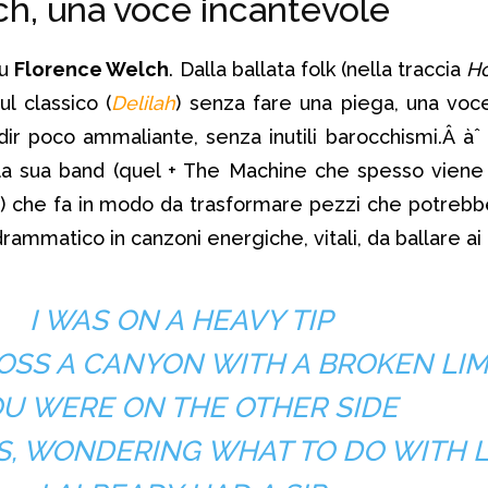
h, una voce incantevole
su
Florence Welch
. Dalla ballata folk (nella traccia
H
oul classico (
Delilah
) senza fare una piega, una voc
ir poco ammaliante, senza inutili barocchismi.Â àˆ 
della sua band (quel + The Machine che spesso viene
) che fa in modo da trasformare pezzi che potreb
rammatico in canzoni energiche, vitali, da ballare ai 
I WAS ON A HEAVY TIP
OSS A CANYON WITH A BROKEN LI
U WERE ON THE OTHER SIDE
S, WONDERING WHAT TO DO WITH L