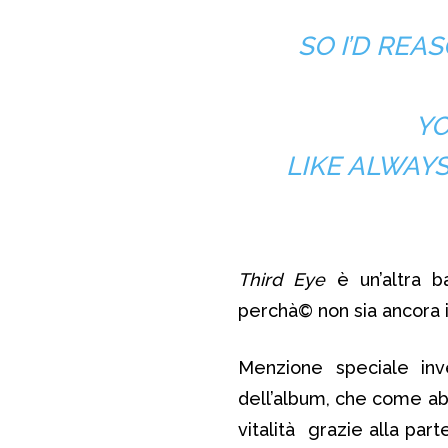
SO I’D RE
YO
LIKE ALWAY
Third Eye
è un’altra ba
perchà© non sia ancora i
Menzione speciale in
dell’album, che come ab
vitalità grazie alla par