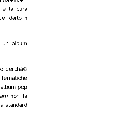
 e la cura
er darlo in
e un album
to perchà©
n tematiche
n album pop
eam
non fa
ia standard