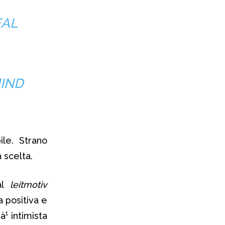
EAL
MIND
ile. Strano
 scelta.
al
leitmotiv
 positiva e
¹ intimista