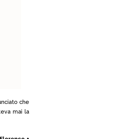
unciato che
teva mai la
Florence +