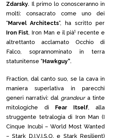
Zdarsky
. Il primo lo conosceranno in
molti: consacrato come uno dei
“
Marvel Architects
“, ha scritto per
Iron Fist
, Iron Man e il pià¹ recente e
altrettanto acclamato Occhio di
Falco, soprannominato in terra
statunitense “
Hawkguy”
.
Fraction, dal canto suo, se la cava in
maniera superlativa in parecchi
generi narrativi: dal
grandeur
a tinte
mitologiche di
Fear Itself
, alla
struggente tetralogia di Iron Man (I
Cinque Incubi – World Most Wanted
– Stark D.I.V.I.S.O. e Stark Resilient)