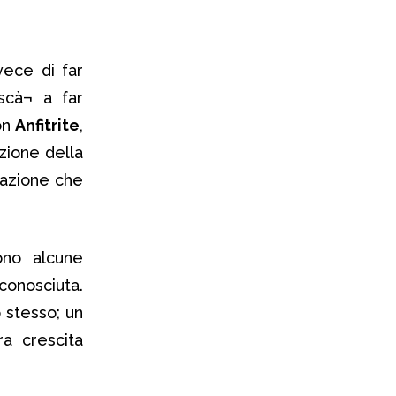
vece di far
scà¬ a far
on
Anfitrite
,
zione della
’azione che
ono alcune
 conosciuta.
 stesso; un
a crescita