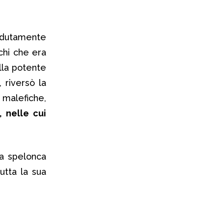
rdutamente
chi che era
alla potente
 riversò la
 malefiche,
 nelle cui
na spelonca
utta la sua