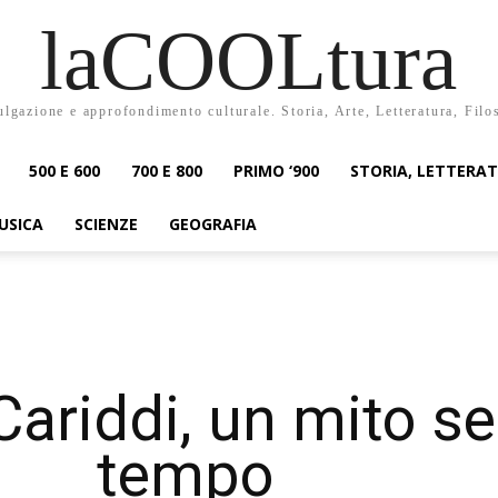
laCOOLtura
ulgazione e approfondimento culturale. Storia, Arte, Letteratura, Filo
500 E 600
700 E 800
PRIMO ‘900
STORIA, LETTERA
USICA
SCIENZE
GEOGRAFIA
 Cariddi, un mito s
tempo