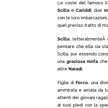
Le coste del famoso St
Scilla
e
Cariddi
; due
m
con le loro imbarcazioni
quel preciso tratto di m
Scilla
, letteralmenteÂ
pensare che ella sia st
Scilla, pur essendo cono
una
graziosa ninfa
che 
altre
Naiadi
.
Figlia di
Forco
, una div
ammirata e amata da tut
attenti dei giovani raga
ai suoi piedi con la sp