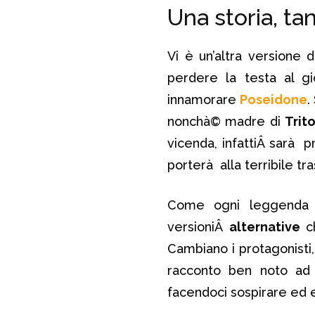
Una storia, ta
Vi è un’altra versione d
perdere la testa al gi
innamorare
Poseidone
.
nonchà© madre di
Trit
vicenda, infattiÂ sarà 
porterà alla terribile tr
Come ogni leggenda c
versioniÂ
alternative
c
Cambiano i protagonisti,
racconto ben noto ad
facendoci sospirare ed