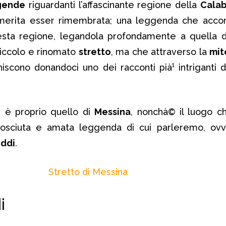
gende
riguardanti l’affascinante regione della
Calab
e merita esser rimembrata; una leggenda che acc
sta regione, legandola profondamente a quella del
piccolo e rinomato
stretto
, ma che attraverso la
mit
iscono donandoci uno dei racconti pià¹ intriganti d
e è proprio quello di
Messina
, nonchà© il luogo c
nosciuta e amata leggenda di cui parleremo, ovv
iddi
.
i