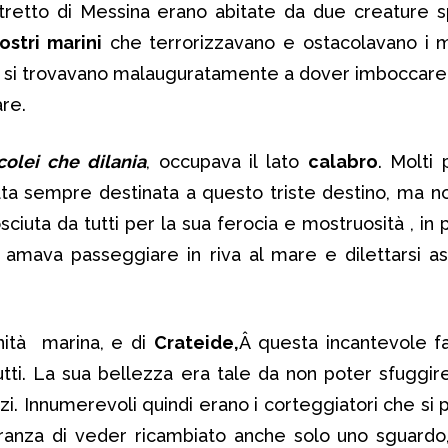
retto di Messina erano abitate da due creature s
ostri marini
che terrorizzavano e ostacolavano i m
, si trovavano malauguratamente a dover imboccare l
are.
colei che dilania
, occupava il lato
calabro
. Molti
ata sempre destinata a questo triste destino, ma n
sciuta da tutti per la sua ferocia e mostruosità , in
amava passeggiare in riva al mare e dilettarsi a
inità marina, e di
Crateide,
Â questa incantevole fa
ti. La sua bellezza era tale da non poter sfuggire
zzi. Innumerevoli quindi erano i corteggiatori che si
eranza di veder ricambiato anche solo uno sguardo,