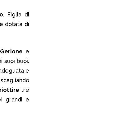
lo
. Figlia di
e dotata di
Gerione
e
 suoi buoi.
 adeguata e
 scagliando
iottire
tre
i grandi e