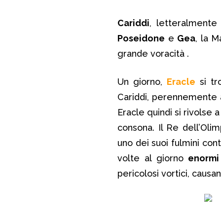
Cariddi
, letteralment
Poseidone
e
Gea
, la 
grande voracità .
Un giorno,
Eracle
si tr
Cariddi, perennemente af
Eracle quindi si rivolse 
consona. Il Re dell’Olim
uno dei suoi fulmini con
volte al giorno
enormi
pericolosi vortici, causa