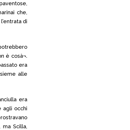
paventose,
arinai che,
’entrata di
 potrebbero
on è cosà¬.
 passato era
ssieme alle
nciulla era
 agli occhi
 prostravano
 ma Scilla,