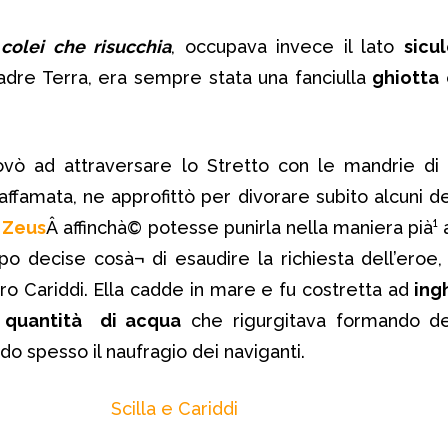
e
colei che risucchia
, occupava invece il lato
sicu
Madre Terra, era sempre stata una fanciulla
ghiotta
ovò ad attraversare lo Stretto con le mandrie di
famata, ne approfittò per divorare subito alcuni dei
a
Zeus
Â affinchà© potesse punirla nella maniera pià¹
po decise cosà¬ di esaudire la richiesta dell’eroe,
tro Cariddi. Ella cadde in mare e fu costretta ad
i
ngh
 quantità di acqua
che rigurgitava formando de
ndo spesso il naufragio dei naviganti.