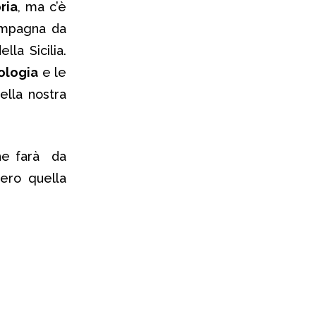
ria
, ma c’è
ompagna da
la Sicilia.
ologia
e le
ella nostra
he farà da
ero quella