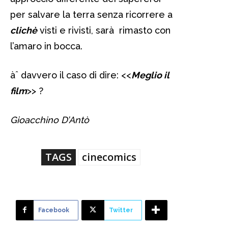
per salvare la terra senza ricorrere a
clichè
visti e rivisti, sarà rimasto con
l’amaro in bocca.
àˆ davvero il caso di dire: <<
Meglio il
film
>> ?
Gioacchino D’Antò
TAGS
cinecomics
Facebook
Twitter