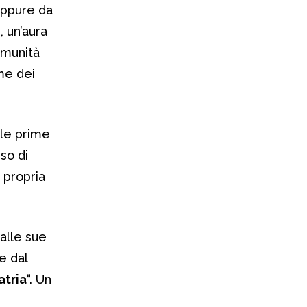
 oppure da
, un’aura
comunità
me dei
 le prime
so di
 propria
dalle sue
e dal
atria
“. Un