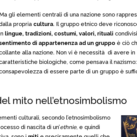
Ma gli elementi centrali di una nazione sono rappres
dalla propria
cultura
. Il gruppo etnico deve riconosc
in
lingue, tradizioni, costumi, valori, rituali
condivisi.
sentimento di appartenenza ad un gruppo
è ciò ch
collante alla nazione. Non vi è necessità di avere i
caratteristiche biologiche, come pensava il nazismo:
consapevolezza di essere parte di un gruppo è suffi
del mito nell’etnosimbolismo
elementi culturali, secondo l’etnosimbolismo
ocesso di nascita di un’
ethnie
, e quindi
iva, sono i
miti
e precisamente quelli che,