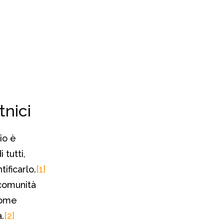
tnici
io è
 tutti,
ificarlo.
[1]
 comunità
nome
.
[2]