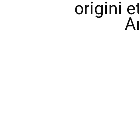
origini e
A