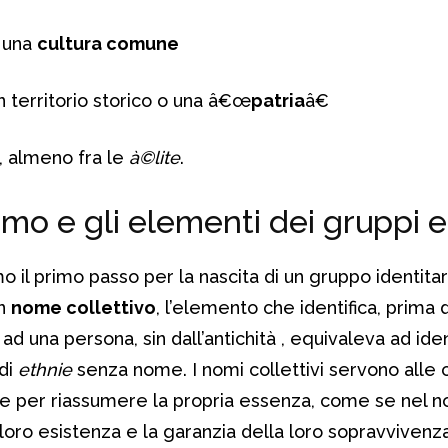
i una
cultura comune
n territorio storico o una â€œ
patria
â€
, almeno fra le
à©lite
.
mo e gli elementi dei gruppi e
 il primo passo per la nascita di un gruppo identitar
un
nome collettivo
, l’elemento che identifica, prima di
d una persona, sin dall’antichità , equivaleva ad ident
 di
ethnie
senza nome. I nomi collettivi servono alle
i e per riassumere la propria essenza, come se nel 
loro esistenza e la garanzia della loro sopravvivenza