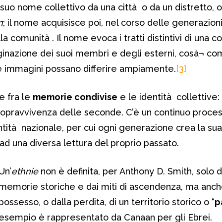
 suo nome collettivo da una città o da un distretto,
n
; il nome acquisisce poi, nel corso delle generazioni
a comunità . Il nome evoca i tratti distintivi di una 
ginazione dei suoi membri e degli esterni, cosà¬ co
 immagini possano differire ampiamente.
[3]
e fra le
memorie condivise
e le identità collettive:
sopravvivenza delle seconde. C’è un continuo proces
ntità nazionale, per cui ogni generazione crea la sua
ad una diversa lettura del proprio passato.
Un’
ethnie
non è definita, per Anthony D. Smith, solo 
memorie storiche e dai miti di ascendenza, ma anch
possesso, o dalla perdita, di un territorio storico o “
p
esempio è rappresentato da Canaan per gli Ebrei.