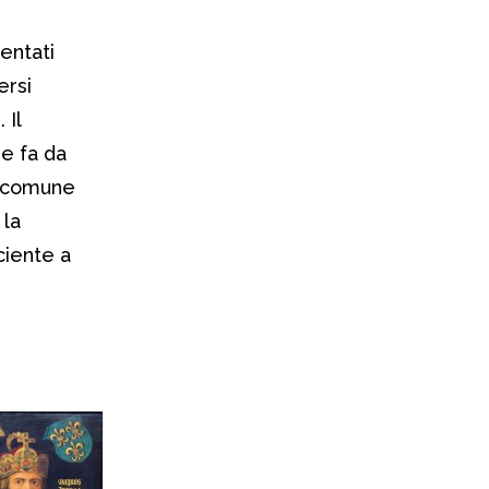
entati
ersi
 Il
e fa da
n comune
 la
ciente a