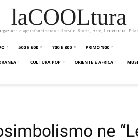
laCOOLtura
ulgazione e approfondimento culturale. Storia, Arte, Letteratura, Filo
VO
500 E 600
700 E 800
PRIMO ‘900
PORANEA
CULTURA POP
ORIENTE E AFRICA
MUS
osimbolismo ne “L