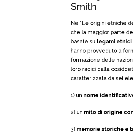
Smith
Ne “Le origini etniche d
che la maggior parte dell
basate su
legami etnici
hanno provveduto a forni
formazione delle nazion
loro radici dalla cosidd
caratterizzata da sei el
1) un
nome identificativ
2) un
mito di origine c
3)
memorie storiche e t