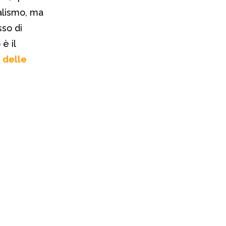
nalismo, ma
sso di
è il
e delle
.