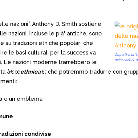
elle nazioni”, Anthony D. Smith sostiene
e nazioni, incluse le pià¹ antiche, sono
e su tradizioni etniche popolari che
re le basi culturali per la successiva
Copertina di “Le
delle nazioni” 
i. Le nazioni moderne trarrebbero le
etta â€œ
ethnie
â€,
che potremmo tradurre con grupp
ementi:
o
o un emblema
omune
radizioni condivise