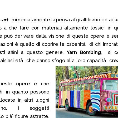
-art
immediatamente si pensa al graffitismo ed ai
w
 a che fare con materiali altamente tossici, in 
che può derivare dalla visione di queste opere è se
lazioni è quello di coprire le oscenità di chi imbratt
sti affini a questo genere,
Yarn Bombing
, si c
ualsiasi età che danno sfogo alla loro capacità cre
 queste opere è che
di, in quanto possono
ocate in altri luoghi
adino. I soggetti
o pià¹ figure astratte,