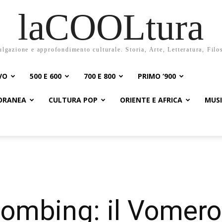
laCOOLtura
ulgazione e approfondimento culturale. Storia, Arte, Letteratura, Filo
VO
500 E 600
700 E 800
PRIMO ‘900
PORANEA
CULTURA POP
ORIENTE E AFRICA
MUS
ombing: il Vomero