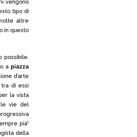
rami vengono
sto tipo di
olte altre
o in questo
 possibile,
no a
piazza
zione d’arte
tra di essi
er la vista
 le vie del
ogressiva
sempre pià¹
gista della