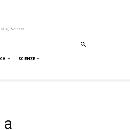
sofia, Scienze.
ICA
SCIENZE
 a