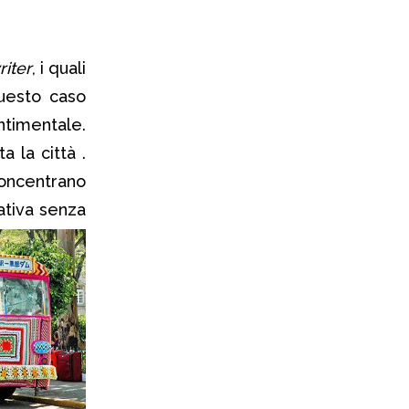
riter
, i quali
questo caso
ntimentale.
a la città .
oncentrano
ativa senza