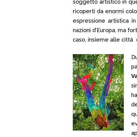
soggetto artistico in qu
ricoperti da enormi colo
espressione artistica i
nazioni d’Europa, ma f
caso, insieme alle città 
Du
pa
Va
si
ha
de
q
ev
ap