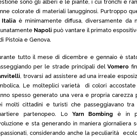
estione sono gli alberi e le piante, i cui tronchi e 
nne colorate di materiali lanugginosi. Purtroppo que
n
Italia
è minimamente diffusa, diversamente da m
ortunatamente
Napoli
può vantare il primato espositiv
di Pistoia e Genova.
rante tutto il mese di dicembre e gennaio è stato
sseggiando per le strade principali del
Vomero
fi
nvitelli
, trovarsi ad assistere ad una irreale esposi
mbolica. Le molteplici varietà di colori accostate 
nno spesso generato una vera e propria carezza p
i molti cittadini e turisti che passeggiavano tra
uartiere partenopeo. Lo
Yarn Bombing
è in pr
oluzione e sta generando in maniera giornaliera 
passionati, considerando anche la peculiarità ecolo