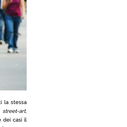
i la stessa
i
street-art
,
dei casi il