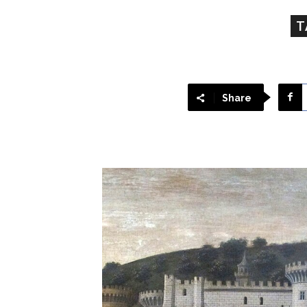
T
Share