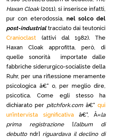
Haxan Cloak
(2011), si inserisce infatti,
pur con eterodossia,
nel solco del
post-industrial
tracciato dai teutonici
Cranioclast
(attivi dal 1982). The
Haxan Cloak approfitta, però, di
quelle sonorità importate dalle
fabbriche siderurgico-socialiste della
Ruhr, per una riflessione meramente
psicologica â€“ o, per meglio dire,
psicotica. Come egli stesso ha
dichiarato per
pitchfork.com
â€“
qui
un’intervista significativa
â€“, Â«
la
prima registrazione
[
l’album di
debutto
ndr]
riguardava il declino di