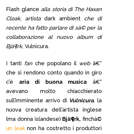
Flash glance
alla storia di The Haxan
Cloak, artista
dark ambient
che di
recente ha fatto parlare di sà© per la
collaborazione al nuovo album di
Bjà¶rk,
Vulnicura
.
I tanti
fan
che popolano il
web
â€“
che si rendono conto quando in giro
c’è
aria di buona musica
â€“
avevano molto chiacchierato
sull’imminente arrivo di
Vulnicura
, la
nuova creatura dell’artista inglese
(ma donna islandese)
Bjà¶rk,
finchà©
un
leak
non ha costretto i produttori