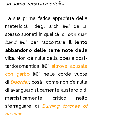
un uomo verso la morte
Â».
La sua prima fatica approfitta della
matericità degli archi â€“ da lui
stesso suonati in qualità di
one man
band
â€“ per raccontare
il lento
abbandono delle terre note della
vita
. Non c’è nulla della poesia post-
tardoromantica â€“
altrove abusata
con garbo
â€“ nelle corde vuote
di
Disorder
, cosà¬ come non c’è nulla
di avanguardisticamente austero o di
marxisticamente critico nello
sferragliare di
Burning torches of
despair
.