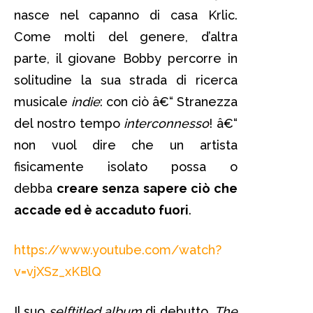
nasce nel capanno di casa Krlic.
Come molti del genere, d’altra
parte, il giovane Bobby percorre in
solitudine la sua strada di ricerca
musicale
indie
: con ciò â€“ Stranezza
del nostro tempo
interconnesso
! â€“
non vuol dire che un artista
fisicamente isolato possa o
debba
creare senza sapere ciò che
accade ed è accaduto fuori
.
https://www.youtube.com/watch?
v=vjXSz_xKBlQ
Il suo
selftitled album
di debutto,
The