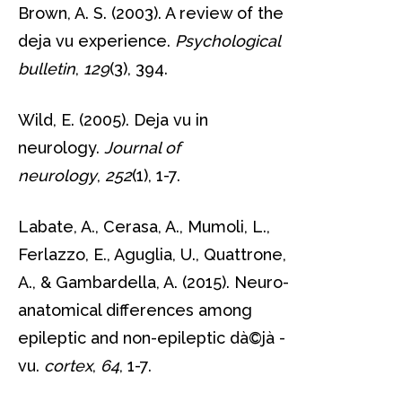
Brown, A. S. (2003). A review of the
deja vu experience.
Psychological
bulletin
,
129
(3), 394.
Wild, E. (2005). Deja vu in
neurology.
Journal of
neurology
,
252
(1), 1-7.
Labate, A., Cerasa, A., Mumoli, L.,
Ferlazzo, E., Aguglia, U., Quattrone,
A., & Gambardella, A. (2015). Neuro-
anatomical differences among
epileptic and non-epileptic dà©jà -
vu.
cortex
,
64
, 1-7.