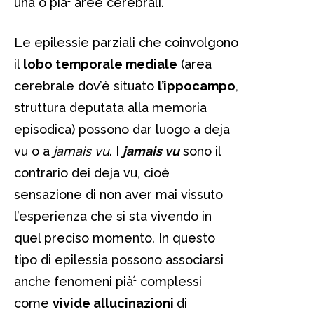
una o pià¹ aree cerebrali.
Le epilessie parziali che coinvolgono
il
lobo temporale mediale
(area
cerebrale dov’è situato
l’ippocampo
,
struttura deputata alla memoria
episodica) possono dar luogo a deja
vu o a
jamais vu
. I
jamais vu
sono il
contrario dei deja vu, cioè
sensazione di non aver mai vissuto
l’esperienza che si sta vivendo in
quel preciso momento. In questo
tipo di epilessia possono associarsi
anche fenomeni pià¹ complessi
come
vivide allucinazioni
di