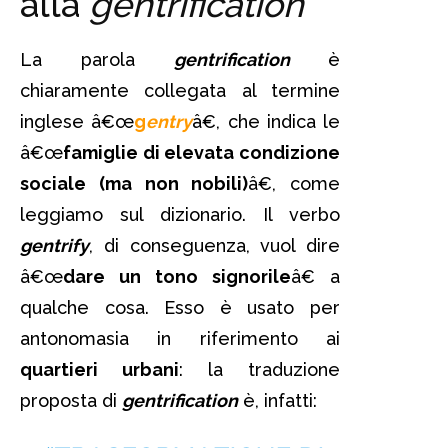
alla
gentrification
La parola
gentrification
è
chiaramente collegata al termine
inglese â€œ
g
entry
â€, che indica le
â€œ
famiglie di elevata condizione
sociale (ma non nobili)
â€, come
leggiamo sul dizionario. Il verbo
gentrify
, di conseguenza, vuol dire
â€œ
dare un tono signorile
â€ a
qualche cosa. Esso è usato per
antonomasia in riferimento ai
quartieri urbani
: la traduzione
proposta di
gentrification
è, infatti: