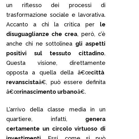
un riflesso dei processi di
trasformazione sociale e lavorativa.
Accanto a chi la critica per
le
disuguaglianze che crea
, però, c’è
anche chi ne sottolinea
gli aspetti
positivi sul tessuto cittadino
.
Questa visione, direttamente
opposta a quella della â€œ
città
revanscista
â€, può essere definita
â€œ
rinascimento urbano
â€.
L’arrivo della classe media in un
quartiere, infatti,
genera
certamente un circolo virtuoso di
investimenti
. Essi, come si può