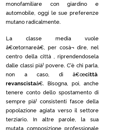
monofamiliare con giardino e
automobile, oggi le sue preferenze
mutano radicalmente.
La classe media vuole
â€œtornareâ€, per cosà¬ dire, nel
centro della città , riprendendosela
dalle classi pià¹ povere. C’è chi parla,
non a caso, di â€œ
città
revanscista
â€. Bisogna, poi, anche
tenere conto dello spostamento di
sempre pià¹ consistenti fasce della
popolazione agiata verso il settore
terziario. In altre parole, la sua
mutata composizione professionale