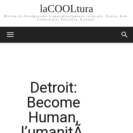
laCOOLtura
Rivista di divulgazione e approfondimento culturale. Storia, Arte,
Letteratura, Filosofia, Scienze.
Detroit:
Become
Human,
l’umanitÃ