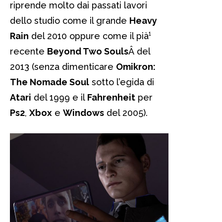
riprende molto dai passati lavori
dello studio come il grande
Heavy
Rain
del 2010 oppure come il pià¹
recente
Beyond Two Souls
Â del
2013 (senza dimenticare
Omikron:
The Nomade Soul
sotto l’egida di
Atari
del 1999 e il
Fahrenheit
per
Ps2
,
Xbox
e
Windows
del 2005).