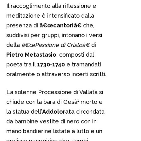
Il raccoglimento alla riflessione e
meditazione è intensificato dalla
presenza di
â€œcantoriâ€
che,
suddivisi per gruppi, intonano i versi
della
â€œPassione di Cristoâ€
di
Pietro Metastasio
, composti dal
poeta tra il
1730-1740
e tramandati
oralmente o attraverso incerti scritti.
La solenne Processione di Vallata si
chiude con la bara di Gesà¹ morto e
la statua dell’
Addolorata
circondata
da bambine vestite di nero con in
mano bandierine listate a lutto e un
prolisso panegirico che, tempi