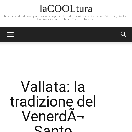
laCOOLtura
Rivista di divulgazione e approfondimento culturale. Storia, Arte,
Letteratura, Filosofia, Scienze.
Vallata: la
tradizione del
VenerdÃ¬
Santo