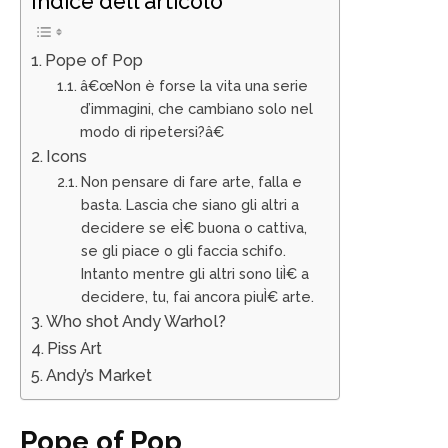
Indice dell'articolo
Pope of Pop
â€œNon è forse la vita una serie
d’immagini, che cambiano solo nel
modo di ripetersi?â€
Icons
Non pensare di fare arte, falla e
basta. Lascia che siano gli altri a
decidere se eÌ€ buona o cattiva,
se gli piace o gli faccia schifo.
Intanto mentre gli altri sono liÌ€ a
decidere, tu, fai ancora piuÌ€ arte.
Who shot Andy Warhol?
Piss Art
Andy’s Market
Pope of Pop