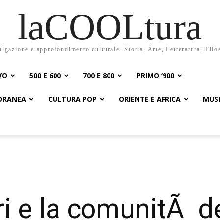
laCOOLtura
ulgazione e approfondimento culturale. Storia, Arte, Letteratura, Filo
VO
500 E 600
700 E 800
PRIMO ‘900
PORANEA
CULTURA POP
ORIENTE E AFRICA
MUS
ri e la comunitÃ d