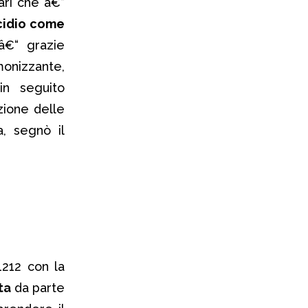
ari che â€“
cidio come
€“ grazie
onizzante,
in seguito
izione delle
, segnò il
1212 con la
ta
da parte