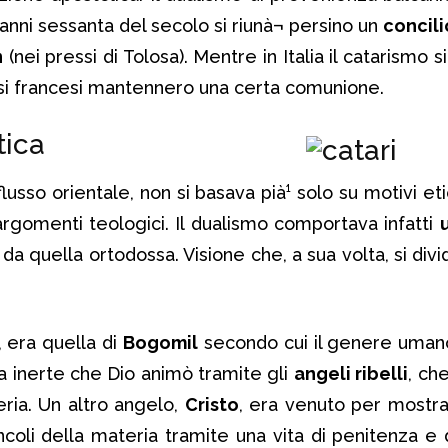
anni sessanta del secolo si riunà¬ persino un
concili
n
(nei pressi di Tolosa). Mentre in Italia il catarismo si
esi francesi mantennero una certa comunione.
tica
flusso orientale, non si basava pià¹ solo su motivi et
rgomenti teologici. Il dualismo comportava infatti
da quella ortodossa. Visione che, a sua volta, si div
, era quella di
Bogomil
secondo cui il genere uman
inerte che Dio animò tramite gli
angeli ribelli
, ch
eria. Un altro angelo,
Cristo
, era venuto per mostr
incoli della materia tramite una vita di penitenza e 