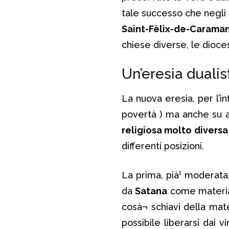
tale successo che negli 
Saint-Fèlix-de-Carama
chiese diverse, le dioc
Un’eresia dualis
La nuova eresia, per l’in
povertà ) ma anche su a
religiosa molto diversa
differenti posizioni.
La prima, pià¹ moderata
da
Satana
come materia 
cosà¬ schiavi della mat
possibile liberarsi dai v