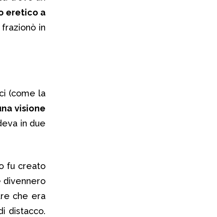
o eretico a
 frazionò in
ici (come la
una visione
ideva in due
o fu creato
e divennero
are che era
di distacco.