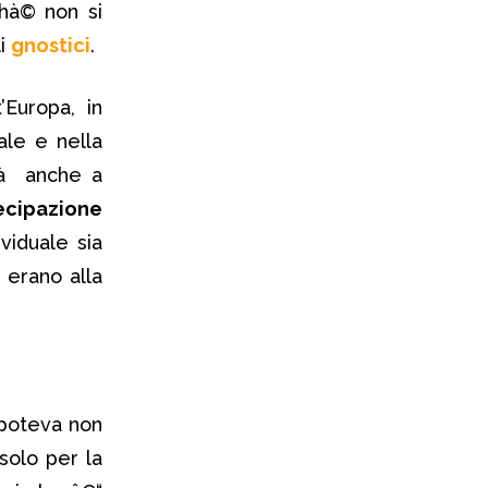
chà© non si
li
gnostici
.
’Europa, in
tale e nella
ità anche a
ecipazione
ividuale sia
erano alla
 poteva non
solo per la