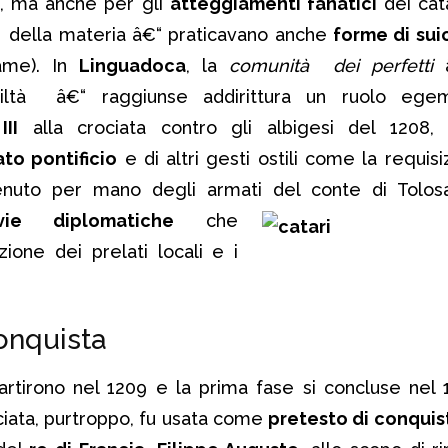
ito, ma anche per gli
atteggiamenti fanatici
dei cat
à della materia â€“ praticavano anche
forme di sui
ame). In
Linguadoca
, la
comunità dei perfetti
â
biltà â€“ raggiunse addirittura un ruolo egem
II
alla crociata contro gli albigesi del 1208, 
ato pontificio
e di altri gesti ostili come la requis
venuto per mano degli armati del conte di Tolosa
ie diplomatiche
che
ione dei prelati locali e i
onquista
partirono nel 1209 e la prima fase si concluse nel 
ociata, purtroppo, fu usata come
pretesto di conquis