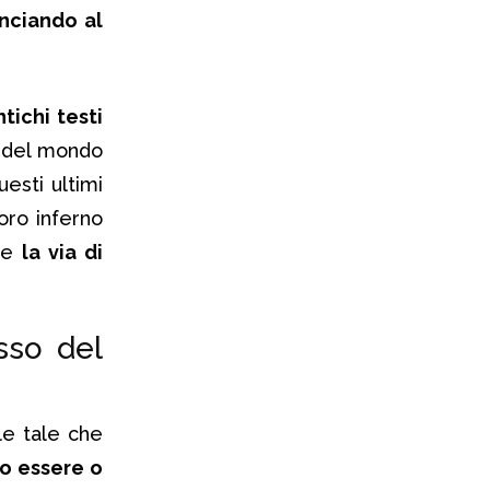
unciando al
ntichi testi
re del mondo
esti ultimi
oro inferno
are
la via di
esso del
le tale che
no essere o