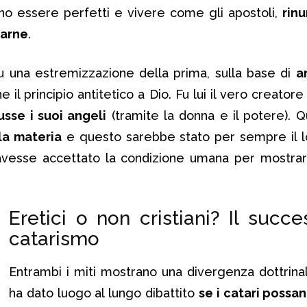
vano essere perfetti e vivere come gli apostoli,
rin
carne
.
u una estremizzazione della prima, sulla base di
a
e il principio antitetico a Dio. Fu lui il vero creato
sse i suoi angeli
(tramite la donna e il potere). Qu
la materia
e questo sarebbe stato per sempre il l
 avesse accettato la condizione umana per mostr
Eretici o non cristiani? Il succ
catarismo
Entrambi i miti mostrano una divergenza dottrina
ha dato luogo al lungo dibattito
se i catari possa