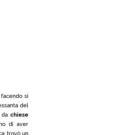
facendo si
sessanta del
a da
chiese
o di aver
ca trovò un