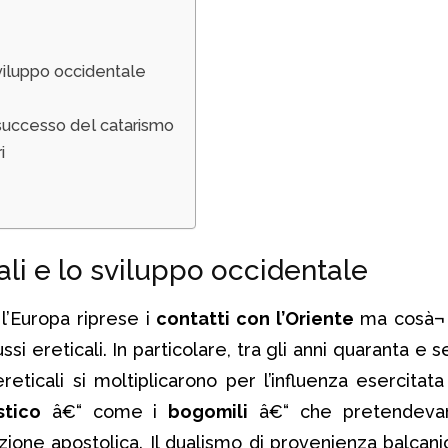
 sviluppo occidentale
Il successo del catarismo
i
tali e lo sviluppo occidentale
, l’Europa riprese i
contatti con l’Oriente
ma cosà¬ 
ssi ereticali. In particolare, tra gli anni quaranta e 
reticali si moltiplicarono per l’influenza esercitat
stico
â€“ come i
bogomili
â€“ che pretendevan
zione apostolica. Il dualismo di provenienza balcani