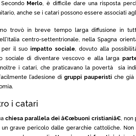
. Secondo
Merlo
, è difficile dare una risposta per
itario, anche se i catari possono essere associati ag
smo trovò in breve tempo larga diffusione in tutt
nell’Italia centro-settentrionale, nella Spagna orien
 per il suo
impatto sociale
, dovuto alla possibil
lo sociale di diventare vescovo e alla larga
part
 Inoltre i catari, che praticavano la povertà sia ind
facilmente l’adesione di
gruppi pauperisti
che già 
nomia.
ro i catari
sua
chiesa parallela dei â€œbuoni cristianiâ€
, non
n grave pericolo dalle gerarchie cattoliche. Non 