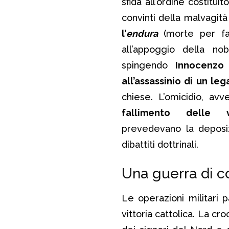
sfida all’ordine costitu
convinti della malvagit
l’
endura
(morte per f
all’appoggio della no
spingendo
Innocenzo I
all’assassinio di un leg
chiese. L’omicidio, av
fallimento
delle v
prevedevano la deposiz
dibattiti dottrinali.
Una guerra di c
Le operazioni militari 
vittoria cattolica. La cr