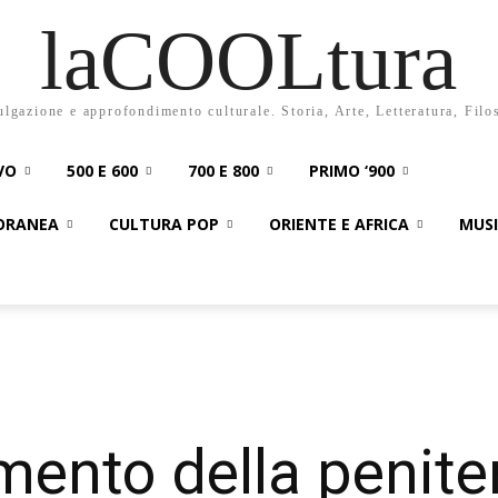
laCOOLtura
ulgazione e approfondimento culturale. Storia, Arte, Letteratura, Filo
VO
500 E 600
700 E 800
PRIMO ‘900
PORANEA
CULTURA POP
ORIENTE E AFRICA
MUS
amento della penit