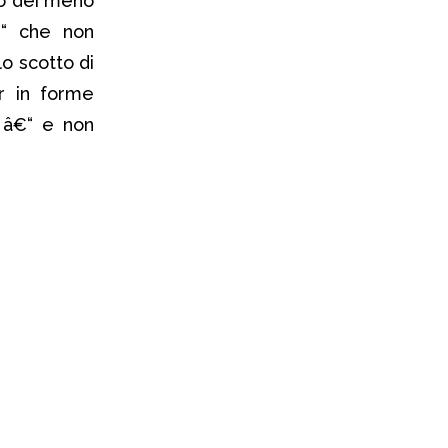
no dei meno
 che non
o scotto di
r in forme
 â€“ e non