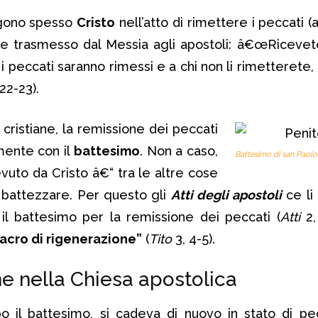
gono spesso
Cristo
nell’atto di rimettere i peccati 
re trasmesso dal Messia agli apostoli: â€œRicevete
 i peccati saranno rimessi e a chi non li rimetterete
 22-23).
cristiane, la remissione dei peccati
mente con il
battesimo
. Non a caso,
Battesimo di san Paolo
evuto da Cristo â€“ tra le altre cose
 battezzare. Per questo gli
Atti degli apostoli
ce li
 il battesimo per la remissione dei peccati (
Atti
2,
vacro di rigenerazione”
(
Tito
3, 4-5).
ne nella Chiesa apostolica
 il battesimo, si cadeva di nuovo in stato di pe