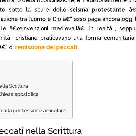
tenza, o della riconciliazione, è tradizionalmente u
uto sotto la scure dello
scisma protestante
â€“
ione tra l’uomo e Dio â€“ esso paga ancora oggi l
le â€œinvenzioni medievaliâ€. In realtà , seppu
nità cristiane praticavano una forma comunitaria
â€“ di
remissione dei peccati
.
lla Scrittura
 Chiesa apostolica
a alla confessione auricolare
eccati nella Scrittura