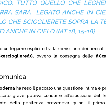
DICO: TUTTO QUELLO CHE LEGHE
ERRA SARÀ LEGATO ANCHE IN CIE
O CHE SCIOGLIERETE SOPRA LA T
 ANCHE IN CIELO (
MT
18, 15-18)
 un legame esplicito tra la remissione dei peccati 
œsciogliereâ€
, ovvero la consegna delle
â€œc
comunica
moderna
ha reso il peccato una questione intima e pri
eccato grave poteva condurre all’espulsione del f
ento della penitenza prevedeva quindi il pri