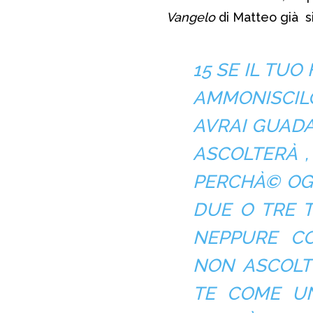
Vangelo
di Matteo già si
15 SE IL TU
AMMONISCILO 
AVRAI GUADA
ASCOLTERÀ ,
PERCHÀ©
OG
DUE O TRE T
NEPPURE CO
NON ASCOLT
TE COME UN