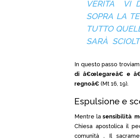
VERITÀ VI 
SOPRA LA T
TUTTO QUELL
SARÀ SCIOLTO
In questo passo troviamo
di â€œlegareâ€ e â€
regnoâ€
(Mt 16, 19).
Espulsione e s
Mentre la
sensibilità 
Chiesa apostolica il p
comunità . Il sacram