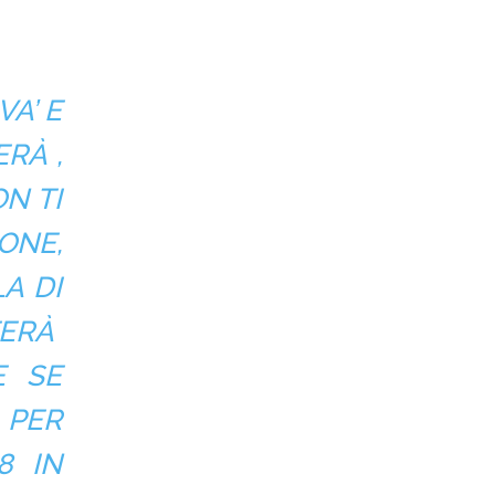
A’ E
ERÀ ,
N TI
ONE,
A DI
TERÀ
E SE
 PER
8 IN