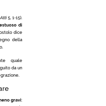
Atti
5, 1-15).
estuoso di
postolo dice
tegno della
o.
nte quale
guito da un
egrazione.
are
meno gravi
: