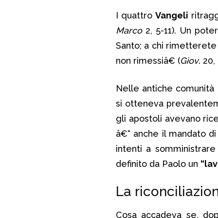
I quattro
Vangeli
ritrag
Marco
2, 5-11). Un pote
Santo; a chi rimetterete
non rimessiâ€ (
Giov
. 20,
Nelle antiche comunità 
si otteneva prevalente
gli apostoli avevano ric
â€“ anche il mandato di
intenti a somministrare
definito da Paolo un
“la
La riconciliazio
Cosa accadeva se, dopo