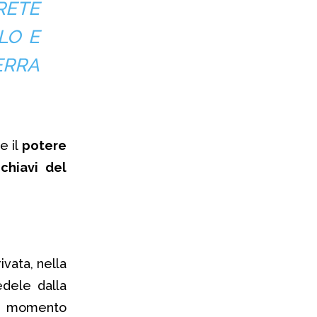
RETE
LO E
ERRA
e il
potere
hiavi del
vata, nella
edele dalla
mo momento