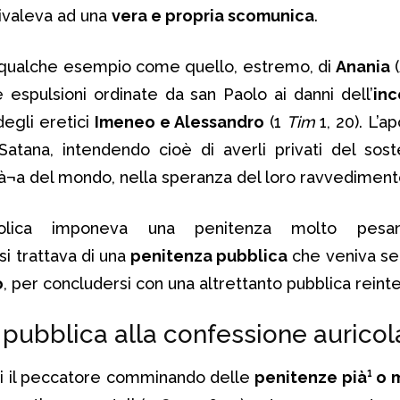
uivaleva ad una
vera e propria scomunica
.
e qualche esempio come quello, estremo, di
Anania
(
e espulsioni ordinate da san Paolo ai danni dell’
inc
degli eretici
Imeneo e Alessandro
(1
Tim
1, 20). L’a
Satana, intendendo cioè di averli privati del sos
balà¬a del mondo, nella speranza del loro ravvediment
olica imponeva una penitenza molto pesa
si trattava di una
penitenza pubblica
che veniva se
o
, per concludersi con una altrettanto pubblica reint
 pubblica alla confessione auricol
di il peccatore comminando delle
penitenze pià¹ o 