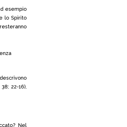
(ad esempio
 lo Spirito
, resteranno
 descrivono
 38; 22-16),
ccato? Nel