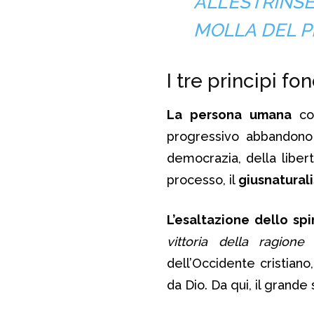
ALL’ESTRIN
MOLLA DEL 
I tre principi fo
La persona umana
co
progressivo abbandono d
democrazia, della libert
processo, il
giusnatural
L’esaltazione dello spi
vittoria della ragione
â
dell’Occidente cristian
da Dio. Da qui, il grande