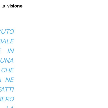
è la
visione
VUTO
IALE
E IN
 UNA
CHE
A NE
FATTI
BERO