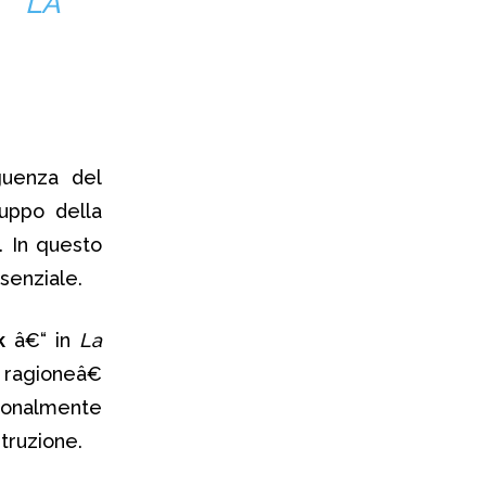
, LA
guenza del
luppo della
. In questo
senziale.
k
â€“ in
La
ragioneâ€
zionalmente
struzione.