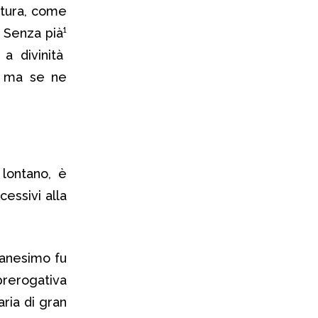
ltura, come
 Senza pià¹
a divinità
, ma se ne
.
 lontano, è
cessivi alla
tianesimo fu
rerogativa
ria di gran