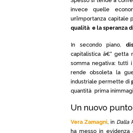
Spesso si tende a confer
invece quelle econom
un’importanza capitale p
qualità e la speranza di
In secondo piano,
di
capitalistica â€“ getta
somma negativa: tutti i 
rende obsoleta la guer
industriale permette di
quantità prima inimmagin
Un nuovo punto 
Vera Zamagni
, in
Dalla 
ha messo in evidenza 