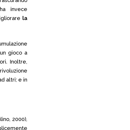
trascurando
ha invece
igliorare
la
mulazione
 un gioco a
i. Inoltre,
ivoluzione
d altri; e in
ulino, 2000),
plicemente