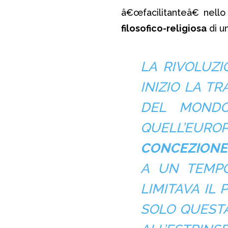
â€œfacilitanteâ€ nell
filosofico-religiosa
di un
LA RIVOLUZI
INIZIO LA T
DEL MONDO
QUELL’EUR
CONCEZIONE 
A UN TEMPO
LIMITAVA IL 
SOLO QUEST