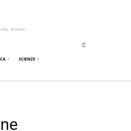
sofia, Scienze.
ICA
SCIENZE
one