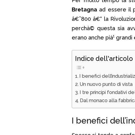
Per molto tempo la sto
Bretagna
ad essere il 
â€˜800 â€“ la Rivoluzion
perchà© questa sia av
erano anche pià¹ grandi 
Indice dell'articolo
I benefici dell’industrial
Un nuovo punto di vista
I tre principi fondativi d
Dal monaco alla fabbric
I benefici dell’i