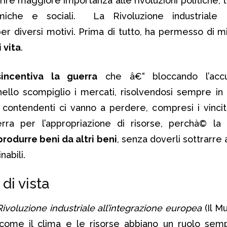
ire maggiore importanza alle rivoluzioni politiche, 
iche e sociali. La Rivoluzione industriale 
er diversi motivi. Prima di tutto, ha permesso di m
 vita
.
sincentiva la guerra
che â€“ bloccando l’accu
 nello scompiglio i mercati, risolvendosi sempre in
contendenti ci vanno a perdere, compresi i vincitor
ra per l’appropriazione di risorse, perchà© la r
produrre beni da altri beni
, senza doverli sottrarre a
abili.
di vista
Rivoluzione industriale all’integrazione europea
(Il M
come il clima e le risorse abbiano un ruolo sem