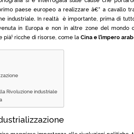
riografia si è interrogata sulle cause che portar
primo paese europeo a realizzare â€“ a cavallo t
e industriale. In realtà è importante, prima di tutto
venuta in Europa e non in altre zone del mondo 
e pià¹ ricche di risorse, come la
Cina e l’impero ara
izzazione
ella Rivoluzione industriale
a
ndustrializzazione