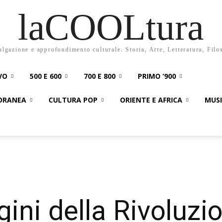
laCOOLtura
ulgazione e approfondimento culturale. Storia, Arte, Letteratura, Filo
VO
500 E 600
700 E 800
PRIMO ‘900
PORANEA
CULTURA POP
ORIENTE E AFRICA
MUS
igini della Rivoluzi