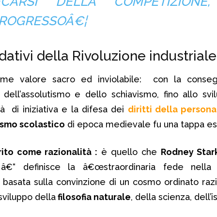
SECARSI DELLA COMPETIZIONE
PROGRESSOÂ€¦
ndativi della Rivoluzione industriale
me valore sacro ed inviolabile: con la conse
ell’assolutismo e dello schiavismo, fino allo svi
à di iniziativa e la difesa dei
diritti della persona
ismo scolastico
di epoca medievale fu una tappa es
rito come razionalità :
è quello che
Rodney Star
€“ definisce la â€œstraordinaria fede nella 
o, basata sulla convinzione di un cosmo ordinato ra
 sviluppo della
filosofia naturale
, della scienza, dell’i