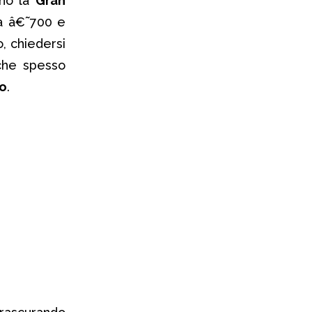
ono la
Gran
ra â€˜700 e
, chiedersi
che spesso
bo
.