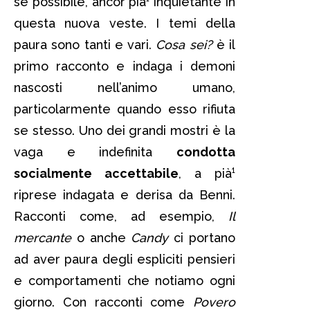
se possibile, ancor pià¹ inquietante in
questa nuova veste. I temi della
paura sono tanti e vari.
Cosa sei?
è il
primo racconto e indaga i demoni
nascosti nell’animo umano,
particolarmente quando esso rifiuta
se stesso. Uno dei grandi mostri è la
vaga e indefinita
condotta
socialmente accettabile
, a pià¹
riprese indagata e derisa da Benni.
Racconti come, ad esempio,
Il
mercante
o anche
Candy
ci portano
ad aver paura degli espliciti pensieri
e comportamenti che notiamo ogni
giorno. Con racconti come
Povero