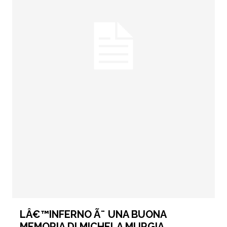
LÂ€™INFERNO Ã¨ UNA BUONA
MEMORIA DI MICHELA MURGIA