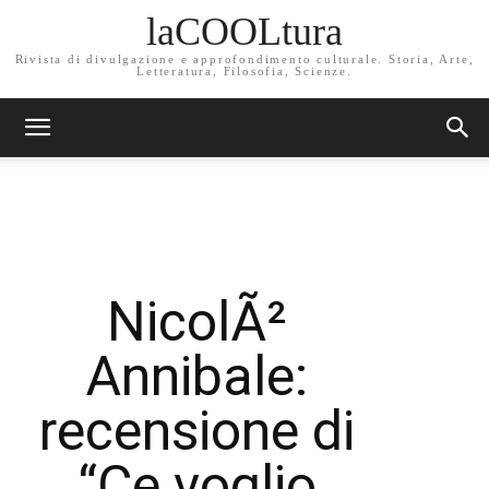
laCOOLtura
Rivista di divulgazione e approfondimento culturale. Storia, Arte,
Letteratura, Filosofia, Scienze.
NicolÃ²
Annibale:
recensione di
“Ce voglio