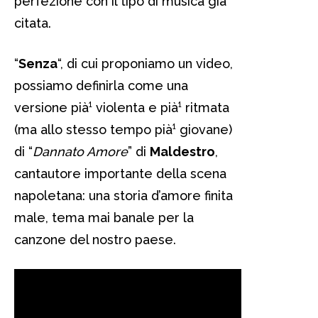
perfezione con il tipo di musica già
citata.
“
Senza
“, di cui proponiamo un video,
possiamo definirla come una
versione pià¹ violenta e pià¹ ritmata
(ma allo stesso tempo pià¹ giovane)
di “
Dannato Amore
” di
Maldestro
,
cantautore importante della scena
napoletana: una storia d’amore finita
male, tema mai banale per la
canzone del nostro paese.