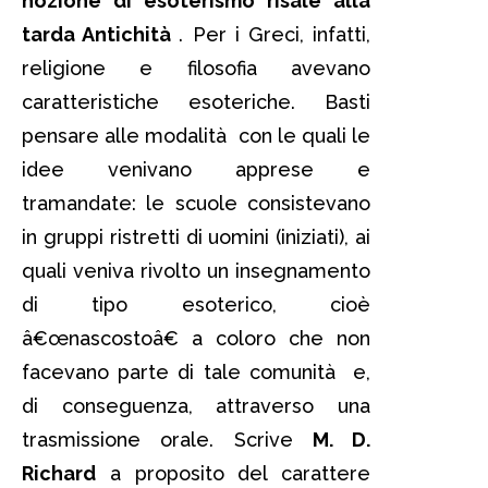
nozione di esoterismo risale alla
tarda Antichità
. Per i Greci, infatti,
religione e filosofia avevano
caratteristiche esoteriche. Basti
pensare alle modalità con le quali le
idee venivano apprese e
tramandate: le scuole consistevano
in gruppi ristretti di uomini (iniziati), ai
quali veniva rivolto un insegnamento
di tipo esoterico, cioè
â€œnascostoâ€ a coloro che non
facevano parte di tale comunità e,
di conseguenza, attraverso una
trasmissione orale. Scrive
M. D.
Richard
a proposito del carattere