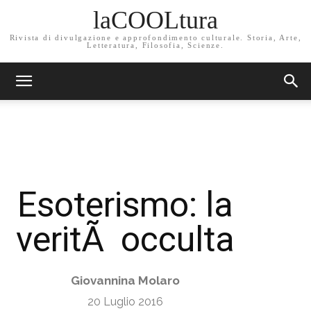
laCOOLtura
Rivista di divulgazione e approfondimento culturale. Storia, Arte,
Letteratura, Filosofia, Scienze.
Esoterismo: la
veritÃ occulta
Giovannina Molaro
20 Luglio 2016