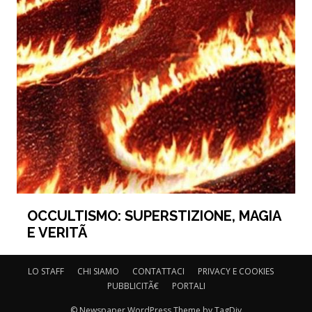
OCCULTISMO: SUPERSTIZIONE, MAGIA
E VERITÃ
LO STAFF
CHI SIAMO
CONTATTACI
PRIVACY E COOKIES
PUBBLICITÃ€
PORTALI
© Newspaper WordPress Theme by TagDiv