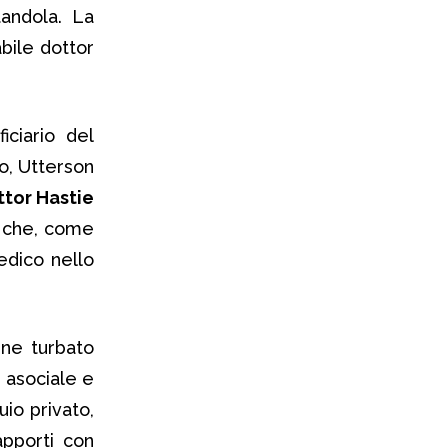
tandola. La
bile dottor
iciario del
o, Utterson
ttor Hastie
¹ che, come
edico nello
ene turbato
 asociale e
io privato,
apporti con