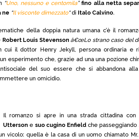
n
“
Uno, nessuno e centomila
”
fino alla netta sepa
a ne
“
Il visconte dimezzato
“
di
Italo Calvino
.
lematiche della doppia natura umana c’è il roman
e
Robert Louis Stevenson
â€œLo strano caso del do
in cui il dottor Henry Jekyll, persona ordinaria e ri
un esperimento che, grazie ad una una pozione chim
ntisociale del suo essere che si abbandona alla 
commettere un omicidio.
Il romanzo si apre in una strada cittadina con l
Utterson
e
suo cugino Enfield
che passeggiando s
 un vicolo: quella è la casa di un uomo chiamato Mr