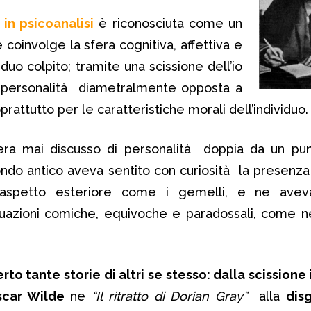
in psicoanalisi
è riconosciuta come un
 coinvolge la sfera cognitiva, affettiva e
iduo colpito; tramite una scissione dell’io
 personalità diametralmente opposta a
oprattutto per le caratteristiche morali dell’individuo.
 era mai discusso di personalità doppia da un pun
ondo antico aveva sentito con curiosità la presenza d
ll’aspetto esteriore come i gemelli, e ne aveva
ituazioni comiche, equivoche e paradossali, come n
erto tante storie di altri se stesso: dalla scissione
scar Wilde
ne
“Il ritratto di Dorian Gray”
alla
dis