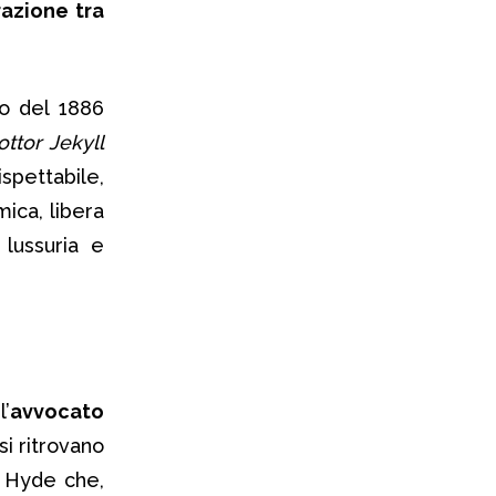
razione tra
zo del 1886
ttor Jekyll
spettabile,
ica, libera
lussuria e
’
avvocato
i ritrovano
. Hyde che,