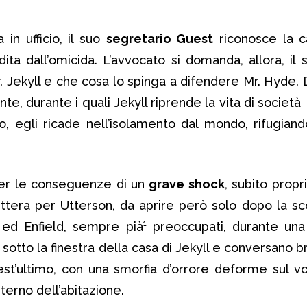
in ufficio, il suo
segretario Guest
riconosce la ca
dita dall’omicida. L’avvocato si domanda, allora, il 
 Jekyll e che cosa lo spinga a difendere Mr. Hyde. 
te, durante i quali Jekyll riprende la vita di societ
o, egli ricade nell’isolamento dal mondo, rifugiand
er le conseguenze di un
grave shock
, subito propr
lettera per Utterson, da aprire però solo dopo la s
 ed Enfield, sempre pià¹ preoccupati, durante una
sotto la finestra della casa di Jekyll e conversano
est’ultimo, con una smorfia d’orrore deforme sul vo
interno dell’abitazione.