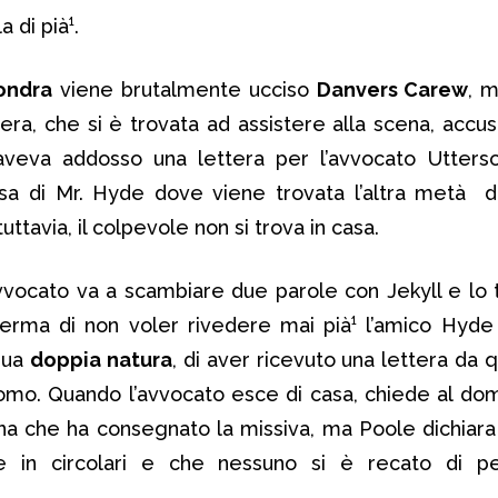
 di pià¹.
ondra
viene brutalmente ucciso
Danvers Carew
, 
ra, che si è trovata ad assistere alla scena, accu
 aveva addosso una lettera per l’avvocato Utterso
asa di Mr. Hyde dove viene trovata l’altra metà 
tuttavia, il colpevole non si trova in casa.
vvocato va a scambiare due parole con Jekyll e lo t
ferma di non voler rivedere mai pià¹ l’amico Hyde 
 sua
doppia natura
, di aver ricevuto una lettera da 
omo. Quando l’avvocato esce di casa, chiede al do
na che ha consegnato la missiva, ma Poole dichiara 
te in circolari e che nessuno si è recato di p