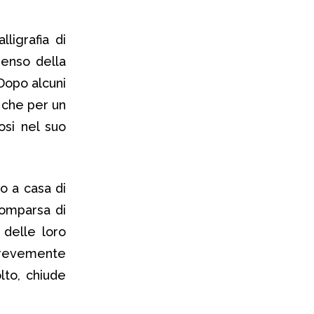
lligrafia di
senso della
Dopo alcuni
à che per un
osi nel suo
io a casa di
comparsa di
 delle loro
 brevemente
lto, chiude