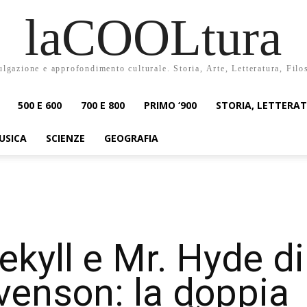
laCOOLtura
ulgazione e approfondimento culturale. Storia, Arte, Letteratura, Filo
500 E 600
700 E 800
PRIMO ‘900
STORIA, LETTERA
USICA
SCIENZE
GEOGRAFIA
Jekyll e Mr. Hyde di
venson: la doppia