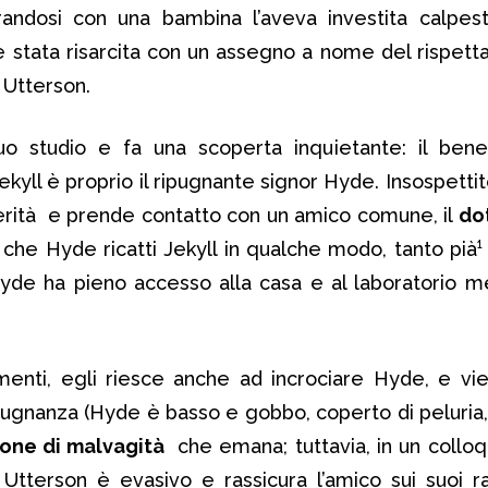
trandosi con una bambina l’aveva investita calpes
 stata risarcita con un assegno a nome del rispetta
 Utterson.
uo studio e fa una scoperta inquietante: il benef
kyll è proprio il ripugnante signor Hyde. Insospettit
verità e prende contatto con un amico comune, il
do
che Hyde ricatti Jekyll in qualche modo, tanto pià
yde ha pieno accesso alla casa e al laboratorio m
menti, egli riesce anche ad incrociare Hyde, e vi
ugnanza (Hyde è basso e gobbo, coperto di peluria,
ione di malvagità
che emana; tuttavia, in un colloqu
Utterson è evasivo e rassicura l’amico sui suoi r