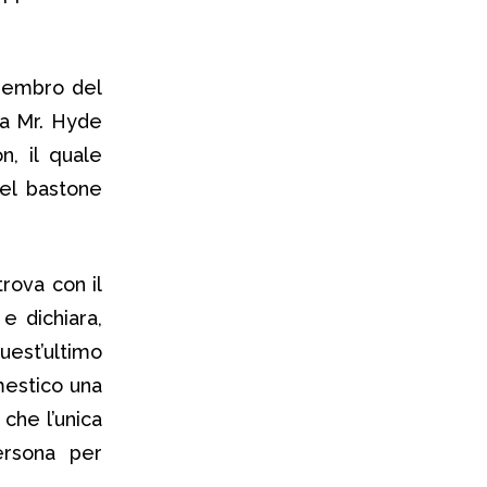
membro del
sa Mr. Hyde
n, il quale
del bastone
rova con il
e dichiara,
quest’ultimo
mestico una
che l’unica
ersona per