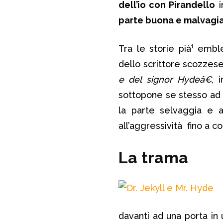
dell’io con Pirandello
i
parte buona e malvagi
Tra le storie pià¹ emb
dello scrittore scozzes
e del signor Hydeâ€
, 
sottopone se stesso ad 
la parte selvaggia e a
all’aggressività fino a 
La trama
davanti ad una porta in